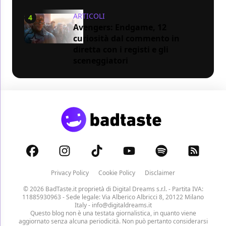
ARTICOLI
4
Avengers: Endgame, 12
curiosità dal commento in
diretta con i registi e gli
sceneggiatori
Privacy Policy
Cookie Policy
Disclaimer
© 2026 BadTaste.it proprietà di
Digital Dreams s.r.l.
- Partita IVA:
11885930963 - Sede legale: Via Alberico Albricci 8, 20122 Milano
Italy -
info@digitaldreams.it
Questo blog non è una testata giornalistica, in quanto viene
aggiornato senza alcuna periodicità. Non può pertanto considerarsi