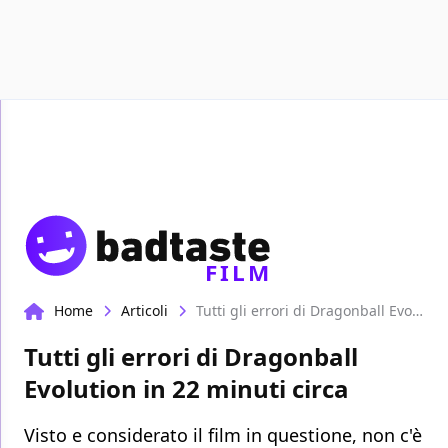
Recensioni
Format video
Marvel
Netflix
D
FILM
Home
Articoli
Tutti gli errori di Dragonball Evolution in 22 minuti circa
Tutti gli errori di Dragonball
Evolution in 22 minuti circa
Visto e considerato il film in questione, non c'è