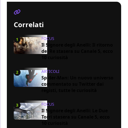
Correlati
FOCUS
1
Il Signore degli Anelli: Il ritorno
del Re stasera su Canale 5, ecco
10 curiosità
ARTICOLI
2
Spider-Man: Un nuovo universo
commentato su Twitter dai
registi, tutte le curiosità
FOCUS
3
Il Signore degli Anelli: Le Due
Torri stasera su Canale 5, ecco
10 curiosità