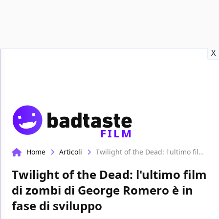
Recensioni
Format video
Marvel
Netflix
Disney+
Prime
X
FILM
Home
Articoli
Twilight of the Dead: l'ultimo film di zombi di George Romero è in fase di sviluppo
Twilight of the Dead: l'ultimo film
di zombi di George Romero è in
fase di sviluppo