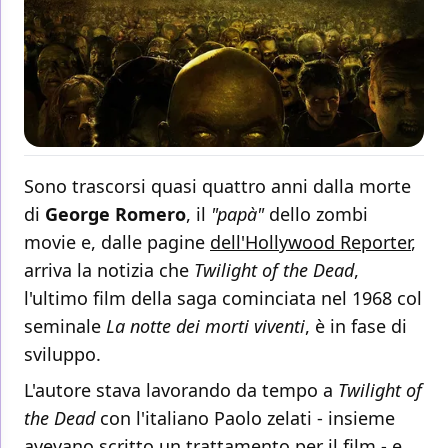
Sono trascorsi quasi quattro anni dalla morte
di
George Romero
, il
"papà"
dello zombi
movie e, dalle pagine
dell'Hollywood Reporter
,
arriva la notizia che
Twilight of the Dead
,
l'ultimo film della saga cominciata nel 1968 col
seminale
La notte dei morti viventi
, è in fase di
sviluppo.
L'autore stava lavorando da tempo a
Twilight of
the Dead
con l'italiano Paolo zelati - insieme
avevano scritto un trattamento per il film - e