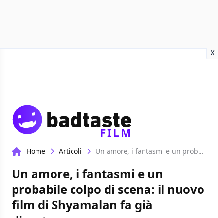
Recensioni
Format video
Marvel
Netflix
Disney+
Prime
X
FILM
Home
Articoli
Un amore, i fantasmi e un probabile colpo di scena: il nuovo film di Shyamalan fa già discutere
Un amore, i fantasmi e un
probabile colpo di scena: il nuovo
film di Shyamalan fa già