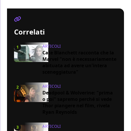
Correlati
ARTICOLI
1
Cate Blanchett racconta che la
Marvel "non è necessariamente
abituata ad avere un'intera
sceneggiatura"
ARTICOLI
2
Deadpool & Wolverine: "prima
o poi" sapremo perché si vede
Thor piangere nel film, rivela
Ryan Reynolds
ARTICOLI
3