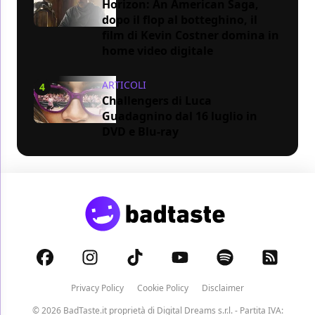
Horizon: An American Saga,
dopo il flop al botteghino, il
film di Kevin Costner domina in
home video digitale
ARTICOLI
4
Challengers di Luca
Guadagnino dal 16 luglio in
DVD e Blu-ray
Privacy Policy
Cookie Policy
Disclaimer
© 2026 BadTaste.it proprietà di
Digital Dreams s.r.l.
- Partita IVA: