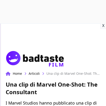
Recensioni
Format video
Marvel
Netflix
Disney+
Prime
X
FILM
Home
Articoli
Una clip di Marvel One-Shot: The Consultant
Una clip di Marvel One-Shot: The
Consultant
I Marvel Studios hanno pubblicato una clip di