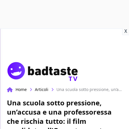
Recensioni
Format video
Marvel
Netflix
Disney+
Prime
X
TV
Home
Articoli
Una scuola sotto pressione, un’accusa e una professoressa che rischia tutto: il film candidato all'Oscar torna stasera in tv
Una scuola sotto pressione,
un’accusa e una professoressa
che rischia tutto: il film