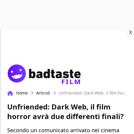
Recensioni
Format video
Marvel
Netflix
Disney+
Prime
X
FILM
Home
Articoli
Unfriended: Dark Web, il film horror avrà due differenti finali?
Unfriended: Dark Web, il film
horror avrà due differenti finali?
Secondo un comunicato arrivato nei cinema