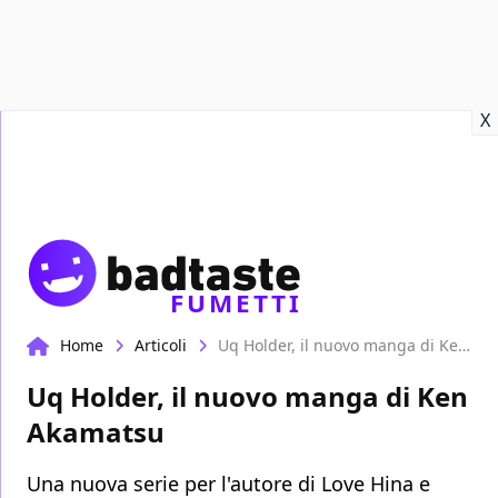
Recensioni
Format video
Marvel
Netflix
Disney+
Prime
X
FUMETTI
Home
Articoli
Uq Holder, il nuovo manga di Ken Akamatsu
Uq Holder, il nuovo manga di Ken
Akamatsu
Una nuova serie per l'autore di Love Hina e