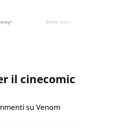
isney+
Prime Video
r il cinecomic
 commenti su Venom