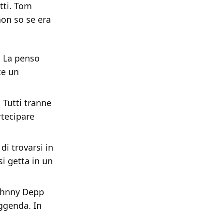
tti. Tom
non so se era
. La penso
te un
 Tutti tranne
rtecipare
di trovarsi in
i getta in un
 Johnny Depp
eggenda. In