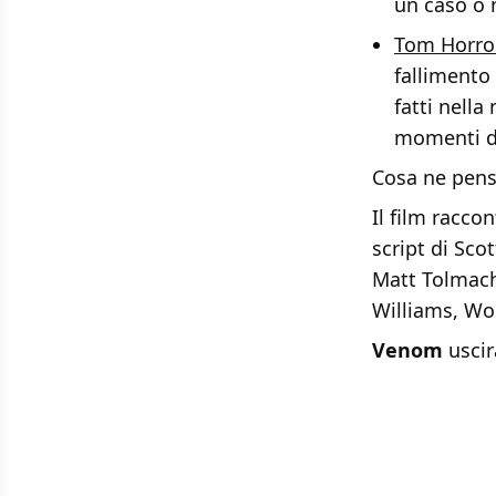
un caso o n
Tom Horro
fallimento
fatti nella
momenti di
Cosa ne pens
Il film raccon
script di Sco
Matt Tolmach
Williams, Wo
Venom
uscir