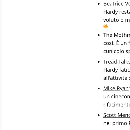
Beatrice V
Hardy rest
voluto o me
The Mothme
così. È un
cunicolo s
Tread Talk
Hardy fati
all'attivit
un cinecom
rifaciment
Scott Men
nel primo P