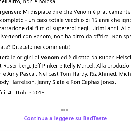
ell'altro, non è noiosa.
rgensen
: Mi dispiace dire che Venom è praticamente
 completo - un caos totale vecchio di 15 anni che igno
 narrazione dai film di supereroi negli ultimi anni. Al di
vertenti con Venom, non ha altro da offrire. Non spe
ate? Ditecelo nei commenti!
terà le origini di
Venom
ed è diretto da Ruben Fleisc
tt Rosenberg, Jeff Pinker e Kelly Marcel. Alla produzio
 e Amy Pascal. Nel cast Tom Hardy, Riz Ahmed, Mich
ody Harrelson, Jenny Slate e Ron Cephas Jones.
à il 4 ottobre 2018.
Continua a leggere su BadTaste