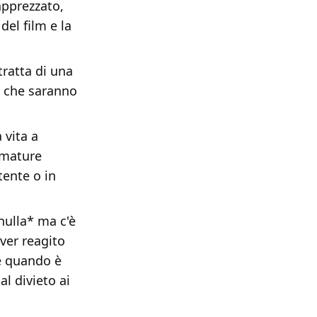
apprezzato,
del film e la
tratta di una
e che saranno
 vita a
umature
tente o in
nulla* ma c'è
ver reagito
e quando è
l divieto ai