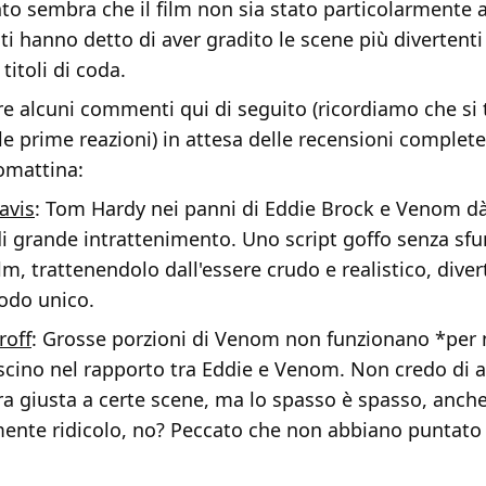
to sembra che il film non sia stato particolarmente 
i hanno detto di aver gradito le scene più divertenti 
titoli di coda.
e alcuni commenti qui di seguito (ricordiamo che si 
le prime reazioni) in attesa delle recensioni complet
omattina:
avis
: Tom Hardy nei panni di Eddie Brock e Venom dà
 grande intrattenimento. Uno script goffo senza sf
film, trattenendolo dall'essere crudo e realistico, diver
odo unico.
roff
: Grosse porzioni di Venom non funzionano *per 
scino nel rapporto tra Eddie e Venom. Non credo di a
ra giusta a certe scene, ma lo spasso è spasso, anch
nte ridicolo, no? Peccato che non abbiano puntato a