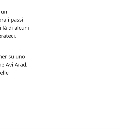
 un
ra i passi
 là di alcuni
rateci.
her su uno
ne Avi Arad,
elle