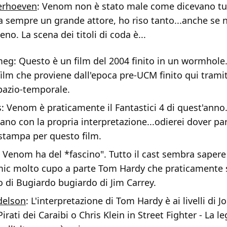
erhoeven
: Venom non è stato male come dicevano tu
a sempre un grande attore, ho riso tanto...anche se 
no. La scena dei titoli di coda è...
g: Questo è un film del 2004 finito in un wormhole
 film che proviene dall'epoca pre-UCM finito qui trami
pazio-temporale.
s: Venom è praticamente il Fantastici 4 di quest'anno.
cano con la propria interpretazione...odierei dover pa
à stampa per questo film.
: Venom ha del *fascino". Tutto il cast sembra sapere 
ic molto cupo a parte Tom Hardy che praticamente s
o di Bugiardo bugiardo di Jim Carrey.
delson
: L'interpretazione di Tom Hardy è ai livelli di
irati dei Caraibi o Chris Klein in Street Fighter - La l