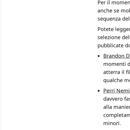
Per il momen
anche se molt
sequenza del 
Potete legger
selezione del
pubblicate d
Brandon D
momenti di
atterra il 
qualche m
Perri Nemi
davvero fa
alla manie
completame
minori.