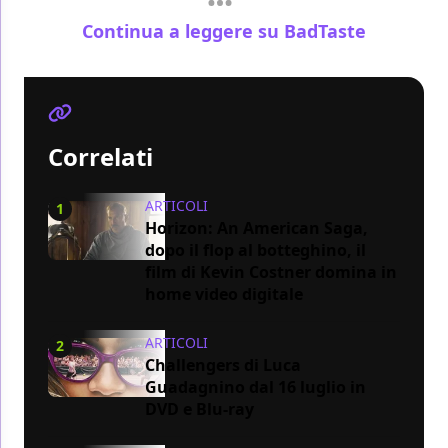
Continua a leggere su BadTaste
Correlati
ARTICOLI
1
Horizon: An American Saga,
dopo il flop al botteghino, il
film di Kevin Costner domina in
home video digitale
ARTICOLI
2
Challengers di Luca
Guadagnino dal 16 luglio in
DVD e Blu-ray