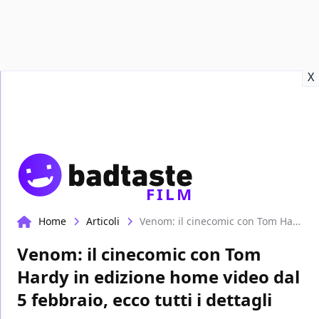
Recensioni
Format video
Marvel
Netflix
Disney+
Prime
X
FILM
Home
Articoli
Venom: il cinecomic con Tom Hardy in edizione home video dal 5 febbraio, ecco tutti i dettagli
Venom: il cinecomic con Tom
Hardy in edizione home video dal
5 febbraio, ecco tutti i dettagli