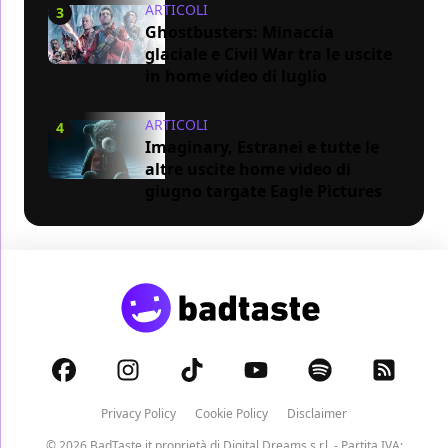
ARTICOLI
3
Ghostbusters: Minaccia
glaciale e Civil War tra le uscite
in home video di luglio
ARTICOLI
4
Imaginary, Estranei e tutte le
altre uscite home video di
giugno targate Eagle Pictures
Privacy Policy
Cookie Policy
Disclaimer
© 2026 BadTaste.it proprietà di
Digital Dreams s.r.l.
- Partita IVA: