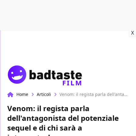
Recensioni
Format video
Marvel
Netflix
Disney+
Prime
X
FILM
Home
Articoli
Venom: il regista parla dell'antagonista del potenziale sequel e di chi sarà a interpretarlo
Venom: il regista parla
dell'antagonista del potenziale
sequel e di chi sarà a