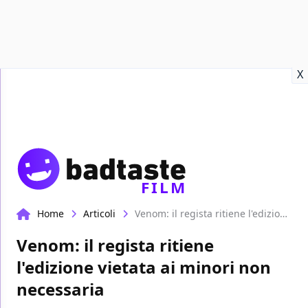
Recensioni
Format video
Marvel
Netflix
Disney+
Prime
X
FILM
Home
Articoli
Venom: il regista ritiene l'edizione vietata ai minori non necessaria
Venom: il regista ritiene
l'edizione vietata ai minori non
necessaria