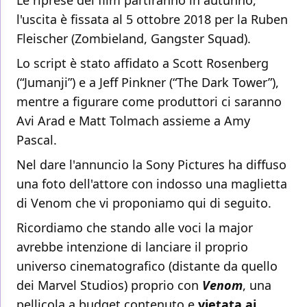
Le riprese del film partiranno in autunno,
l'uscita è fissata al 5 ottobre 2018 per la Ruben
Fleischer (Zombieland, Gangster Squad).
Lo script è stato affidato a Scott Rosenberg
(“Jumanji”) e a Jeff Pinkner (“The Dark Tower”),
mentre a figurare come produttori ci saranno
Avi Arad e Matt Tolmach assieme a Amy
Pascal.
Nel dare l'annuncio la Sony Pictures ha diffuso
una foto dell'attore con indosso una maglietta
di Venom che vi proponiamo qui di seguito.
Ricordiamo che stando alle voci la major
avrebbe intenzione di lanciare il proprio
universo cinematografico (distante da quello
dei Marvel Studios) proprio con
Venom
, una
pellicola a budget contenuto e
vietata ai