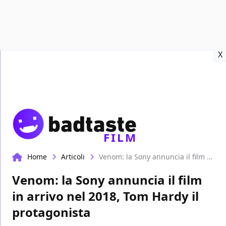
Recensioni
Format video
Marvel
Netflix
Disney+
Prime
X
FILM
Home
Articoli
Venom: la Sony annuncia il film in arrivo nel 2018, Tom Hardy il protagonista
Venom: la Sony annuncia il film
in arrivo nel 2018, Tom Hardy il
protagonista