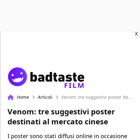
Recensioni
Format video
Marvel
Netflix
Disney+
Prime
X
FILM
Home
Articoli
Venom: tre suggestivi poster destinati al mercato cinese
Venom: tre suggestivi poster
destinati al mercato cinese
I poster sono stati diffusi online in occasione