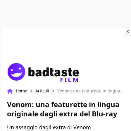
Recensioni
Format video
Marvel
Netflix
Disney+
Prime
X
FILM
Home
Articoli
Venom: una featurette in lingua originale dagli extra del Blu-ray
Venom: una featurette in lingua
originale dagli extra del Blu-ray
Un assaggio dagli extra di Venom...