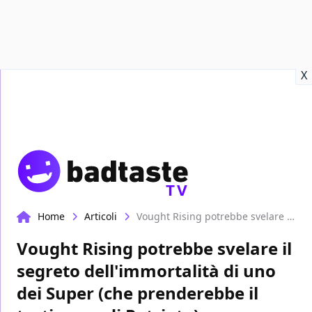
Recensioni
Format video
Marvel
Netflix
Disney+
Prime
X
TV
Home
Articoli
Vought Rising potrebbe svelare il segreto dell'immortalità di uno dei Super (che prenderebbe il testimone di Patriota)
Vought Rising potrebbe svelare il
segreto dell'immortalità di uno
dei Super (che prenderebbe il