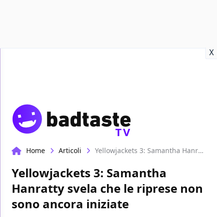
Recensioni
Format video
Marvel
Netflix
Disney+
Prime
X
TV
Home
Articoli
Yellowjackets 3: Samantha Hanratty svela che le riprese non sono ancora iniziate
Yellowjackets 3: Samantha
Hanratty svela che le riprese non
sono ancora iniziate