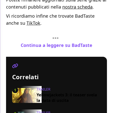
contenuti pubblicati nella
nostra scheda
.
Vi ricordiamo infine che trovate BadTaste
anche su
TikTok
.
Continua a leggere su BadTaste
Correlati
TRAILER
1
Yellowjackets 3: il teaser svela
la data di uscita
TRAILER