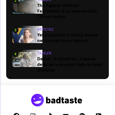
2
The Agency: Michael
Fassbender è un agente della
CIA nel trailer
ARTICOLI
3
Yellowjackets 3: Hilary Swank
nel cast dei nuovi episodi
TRAILER
4
Dexter: Original Sin, il teaser
della serie prequel svela la data
di uscita