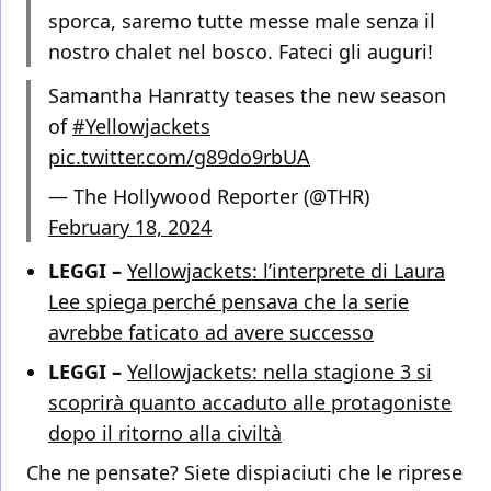
sporca, saremo tutte messe male senza il
nostro chalet nel bosco. Fateci gli auguri!
Samantha Hanratty teases the new season
of
#Yellowjackets
pic.twitter.com/g89do9rbUA
— The Hollywood Reporter (@THR)
February 18, 2024
LEGGI –
Yellowjackets: l’interprete di Laura
Lee spiega perché pensava che la serie
avrebbe faticato ad avere successo
LEGGI –
Yellowjackets: nella stagione 3 si
scoprirà quanto accaduto alle protagoniste
dopo il ritorno alla civiltà
Che ne pensate? Siete dispiaciuti che le riprese