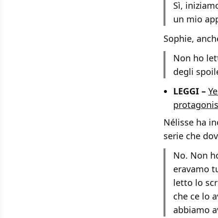
Sì, inizia
un mio app
Sophie, anche
Non ho lett
degli spoil
LEGGI –
Ye
protagonist
Nélisse ha in
serie che do
No. Non ho
eravamo tu
letto lo sc
che ce lo 
abbiamo a