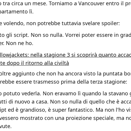
mo tra circa un mese. Torniamo a Vancouver entro il p
artamento lì.
 volendo, non potrebbe tuttavia svelare spoiler:
o gli script. Non so nulla. Vorrei poter essere in grad
er. Non ne ho.
llowjackets: nella stagione 3 si scoprirà quanto acca
e dopo il ritorno alla civiltà
oltre aggiunto che non ha ancora visto la puntata bo
vrebbe essere trasmesso prima della terza stagione:
 potuto vederla. Non eravamo lì quando la stavano 
tti di nuovo a casa. Non so nulla di quello che è acc
ript ed è grandioso, è super fantastico. Ma non l'ho vi
avessero mostrato con una proiezione speciale, ma n
vute.