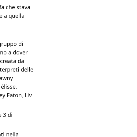
fa che stava
e a quella
 gruppo di
ano a dover
 creata da
erpreti delle
Tawny
élisse,
y Eaton, Liv
 3 di
ti nella