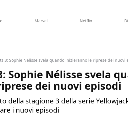
eo
Marvel
Netflix
D
ts 3: Sophie Nélisse svela quando inizieranno le riprese dei nuovi 
3: Sophie Nélisse svela q
riprese dei nuovi episodi
to della stagione 3 della serie Yellowja
rare i nuovi episodi