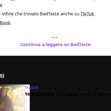
a
.
o infine che trovate BadTaste anche su
TikTok
.
Book
Continua a leggere su BadTaste
ti
TRAILER
Yellowjackets 3: il teaser svela la data 