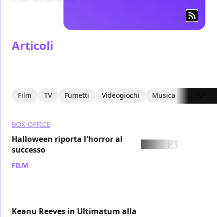
Articoli
Film
TV
Fumetti
Videogiochi
Musica
BOX-OFFICE
Halloween riporta l'horror al
successo
FILM
/ 04 set 2007
Keanu Reeves in Ultimatum alla