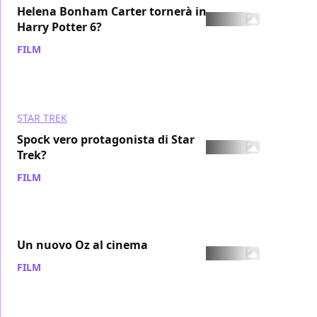
Helena Bonham Carter tornerà in
Harry Potter 6?
FILM
/ 04 set 2007
STAR TREK
Spock vero protagonista di Star
Trek?
FILM
/ 03 set 2007
Un nuovo Oz al cinema
FILM
/ 03 set 2007