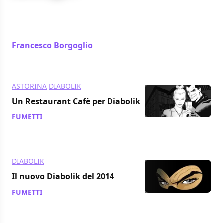
Diabolik si rinnova: ecco le nostre interviste a Mario
Gomboli e Matteo Buffagni, e la nostra recensione di
Trappola per Topi...
Francesco Borgoglio
/ 07 gen 2014
ASTORINA
DIABOLIK
Un Restaurant Cafè per Diabolik
FUMETTI
/ 04 dic 2013
DIABOLIK
Il nuovo Diabolik del 2014
FUMETTI
/ 06 nov 2013