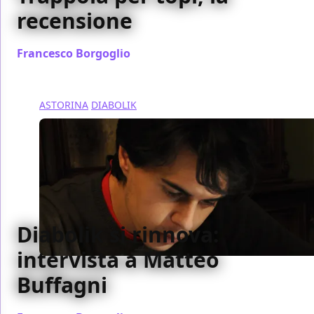
recensione
Francesco Borgoglio
/ 07 gen 2014
ASTORINA
DIABOLIK
Diabolik si rinnova:
intervista a Matteo
Buffagni