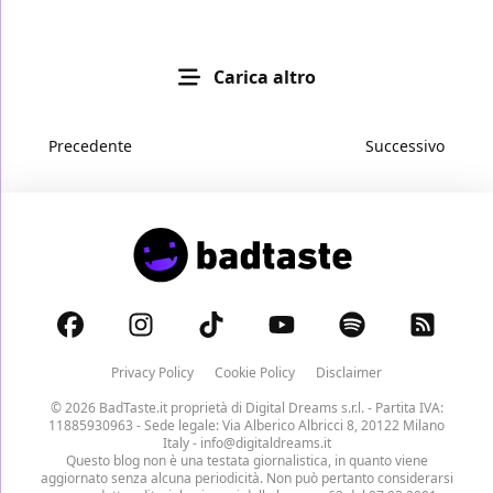
Carica altro
Precedente
Successivo
Privacy Policy
Cookie Policy
Disclaimer
© 2026 BadTaste.it proprietà di
Digital Dreams s.r.l.
- Partita IVA:
11885930963 - Sede legale: Via Alberico Albricci 8, 20122 Milano
Italy -
info@digitaldreams.it
Questo blog non è una testata giornalistica, in quanto viene
aggiornato senza alcuna periodicità. Non può pertanto considerarsi