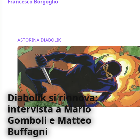
Francesco Borgoglio
/ 07 gen 2014
ASTORINA
DIABOLIK
Diabolik si rinnova:
intervista a Mario
Gomboli e Matteo
Buffagni