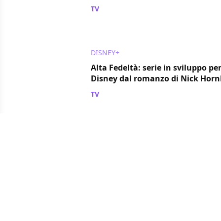
TV
/ 12 mag 2018
DISNEY+
Alta Fedeltà: serie in sviluppo pe
Disney dal romanzo di Nick Horn
TV
/ 06 apr 2018
STAR WARS
DISNEY+
Star Wars: Jon Favreau scriverà e 
per il servizio di streaming Disne
TV
/ 08 mar 2018