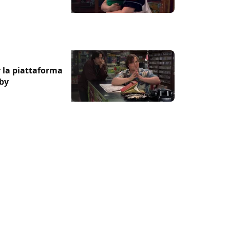
r la piattaforma
by
dirigerà una serie tv
y!