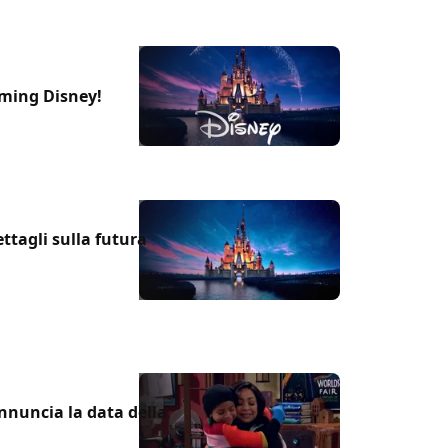
aming Disney!
ttagli sulla futura
nuncia la data della