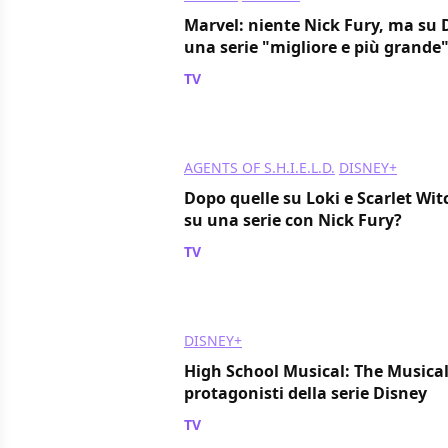
Marvel: niente Nick Fury, ma su 
una serie "migliore e più grande
TV
/ 24 ott 2018
AGENTS OF S.H.I.E.L.D.
DISNEY+
Dopo quelle su Loki e Scarlet Wit
su una serie con Nick Fury?
TV
/ 23 ott 2018
DISNEY+
High School Musical: The Musical,
protagonisti della serie Disney
TV
/ 18 ott 2018