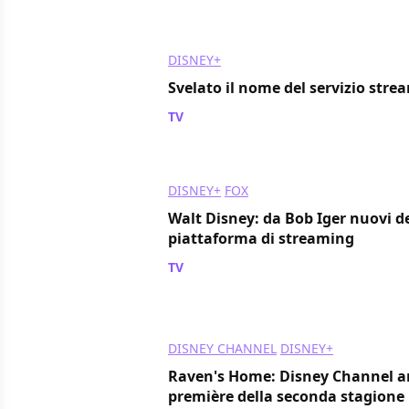
DISNEY+
Svelato il nome del servizio stre
TV
/ 27 ago 2018
DISNEY+
FOX
Walt Disney: da Bob Iger nuovi de
piattaforma di streaming
TV
/ 14 mag 2018
DISNEY CHANNEL
DISNEY+
Raven's Home: Disney Channel an
première della seconda stagione