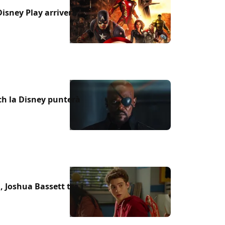
Disney Play arriverà
"
ch la Disney punterà
 Joshua Bassett tra i