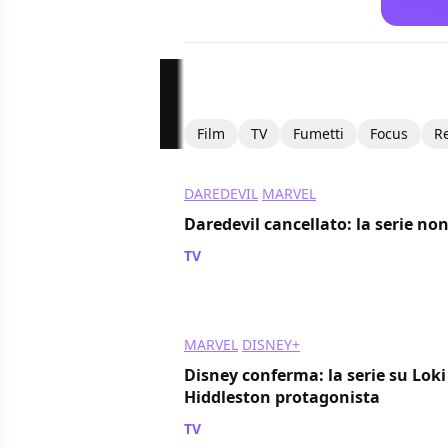
Film
TV
Fumetti
Focus
R
DAREDEVIL
MARVEL
Daredevil cancellato: la serie no
TV
/ 01 dic 2018
MARVEL
DISNEY+
Disney conferma: la serie su Loki
Hiddleston protagonista
TV
/ 09 nov 2018