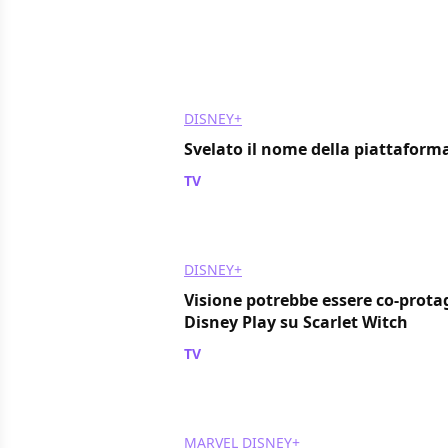
DISNEY+
Svelato il nome della piattafor
TV
/ 08 nov 2018
DISNEY+
Visione potrebbe essere co-protag
Disney Play su Scarlet Witch
TV
/ 31 ott 2018
MARVEL
DISNEY+