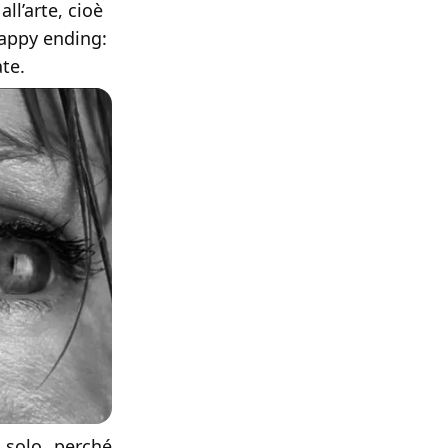
all’arte, cioè
happy ending:
ate.
 solo, perché