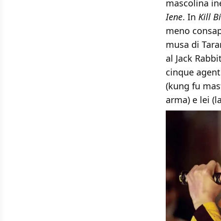
mascolina ine
Iene
. In
Kill Bi
meno consape
musa di Tara
al Jack Rabbi
cinque agenti
(kung fu mast
arma) e lei (