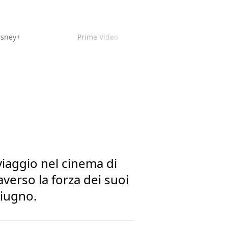
isney+
Prime Video
 viaggio nel cinema di
averso la forza dei suoi
giugno.