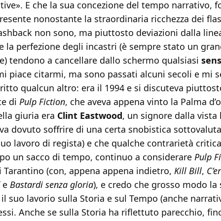
tive». E che la sua concezione del tempo narrativo, 
resente nonostante la straordinaria ricchezza dei fla
ashback non sono, ma piuttosto deviazioni dalla line
e la perfezione degli incastri (è sempre stato un gra
e) tendono a cancellare dallo schermo qualsiasi
sens
mi piace citarmi, ma sono passati alcuni secoli e mi 
critto qualcun altro: era il 1994 e si discuteva piuttost
e di
Pulp Fiction
, che aveva appena vinto la Palma d’or
lla giuria era
Clint Eastwood
, un signore dalla vista
va dovuto soffrire di una certa snobistica sottovalut
 suo lavoro di regista) e che qualche contrarietà critica
opo un sacco di tempo, continuo a considerare
Pulp F
i Tarantino (con, appena appena indietro,
Kill Bill
,
C’e
e
Bastardi senza gloria
), e credo che grosso modo la
il suo lavorio sulla Storia e sul Tempo (anche narrati
tessi. Anche se sulla Storia ha riflettuto parecchio, fi