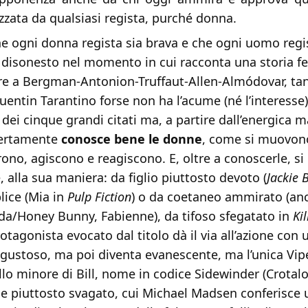
zzata da qualsiasi regista, purché donna.
he ogni donna regista sia brava e che ogni uomo regi
disonesto nel momento in cui racconta una storia f
re a Bergman-Antonion-Truffaut-Allen-Almódovar, ta
uentin Tarantino forse non ha l’acume (né l’interesse
 dei cinque grandi citati ma, a partire dall’energica 
certamente
conosce bene le donne
, come si muovon
rono, agiscono e reagiscono. E, oltre a conoscerle, si
 alla sua maniera: da figlio piuttosto devoto (
Jackie 
lice (Mia in
Pulp Fiction
) o da coetaneo ammirato (an
nda/Honey Bunny, Fabienne), da tifoso sfegatato in
Kil
rotagonista evocato dal titolo dà il via all’azione con
isgustoso, ma poi diventa evanescente, ma l’unica Vi
ello minore di Bill, nome in codice Sidewinder (Crotalo
e piuttosto svagato, cui Michael Madsen conferisce 