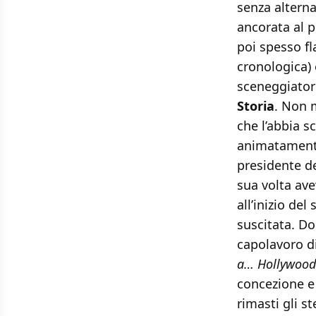
senza alterna
ancorata al p
poi spesso fl
cronologica) 
sceneggiator
Storia
. Non 
che l’abbia s
animatament
presidente de
sua volta ave
all’inizio del
suscitata. D
capolavoro d
a… Hollywood
concezione e 
rimasti gli s