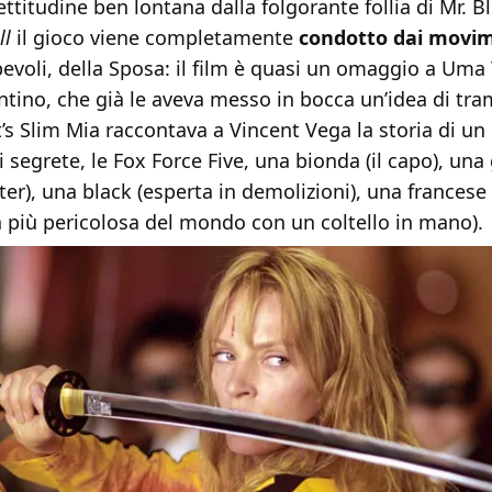
ttitudine ben lontana dalla folgorante follia di Mr. B
ll
il gioco viene completamente
condotto dai movi
voli, della Sposa: il film è quasi un omaggio a Um
ntino, che già le aveva messo in bocca un’idea di tr
t’s Slim Mia raccontava a Vincent Vega la storia di un 
 segrete, le Fox Force Five, una bionda (il capo), un
er), una black (esperta in demolizioni), una frances
la più pericolosa del mondo con un coltello in mano).