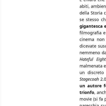
abiti, ambien
della Storia 
se stesso ch
gigantesca 
filmografia e
cinema non è
dicevate susc
nemmeno dal
Hateful Eight
malmenata e m
un discreto
Stagecoah
2.0
un autore 
trionfo
, anc
movie (si fa 
parecchia su