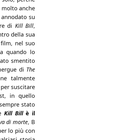
no molto anche
to annodato su
ore di
Kill Bill
,
ntro della sua
 film, nel suo
ma quando lo
stato smentito
mergue di
The
ne talmente
 per suscitare
t, in quello
 sempre stato
te
Kill Bill
è il
va di morte
, B
per lo più con
siasi storia