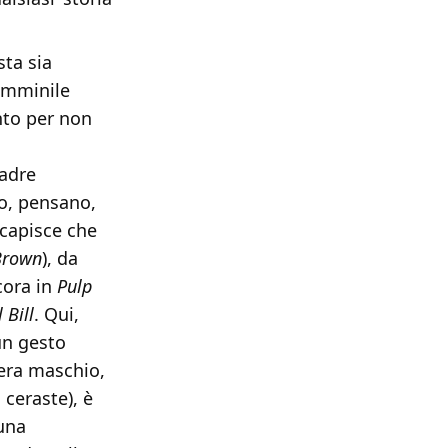
sta sia
emminile
nto per non
)
madre
o, pensano,
 capisce che
Brown
), da
cora in
Pulp
l Bill
. Qui,
 un gesto
pera maschio,
 ceraste), è
una