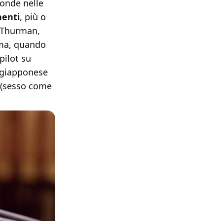
londe nelle
menti
, più o
a Thurman,
ama, quando
pilot su
a giapponese
e (sesso come