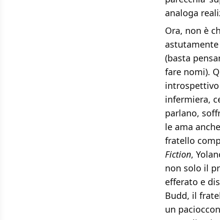
analoga reali
Ora, non è c
astutamente 
(basta pensa
fare nomi). Q
introspettivo
infermiera, 
parlano, soff
le ama anche,
fratello comp
Fiction
, Yola
non solo il p
efferato e d
Budd, il frat
un pacioccon