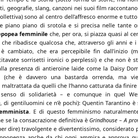
ti, geografie, slang, canzoni nei suoi film racconta
collettiva) sono al centro dell’affresco enorme e tut
e piano piano di srotola e si precisa nelle tante 
epopea femminile
che, per ora, si piazza quasi al ce
 che ribadisce qualcosa che, attraverso gli anni e i
 cambiato, che era percepibile fin dall’inizio (
itavate sorrisetti ironici o perplessi) e che non è 
la presenza di antieroine laide come la Daisy Do
(che è davvero una bastarda orrenda, ma vie
altrattata da quelli che l’hanno catturata da finire
 senso di solidarietà – e comunque in quel Wes
, di gentiluomini ce n’è pochi): Quentin Tarantino è
femminista
. E di questo femminismo naturalmen
he se la consacrazione definitiva è
Grindhouse – A pro
per dire) travolgente e divertentissimo, considerato 
pponenza anche da chi oggi ammira e approva qual