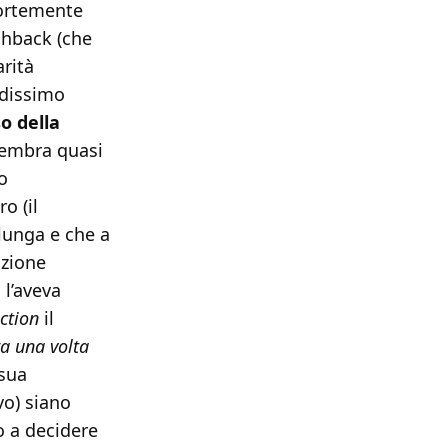
fortemente
shback (che
arità
ndissimo
o della
sembra quasi
o
o (il
 lunga e che a
azione
 l’aveva
iction
il
ra una volta
 sua
vo) siano
no a decidere