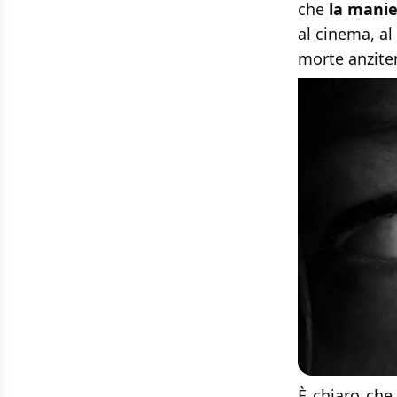
che
la manie
al cinema, al
morte anzitem
È chiaro che