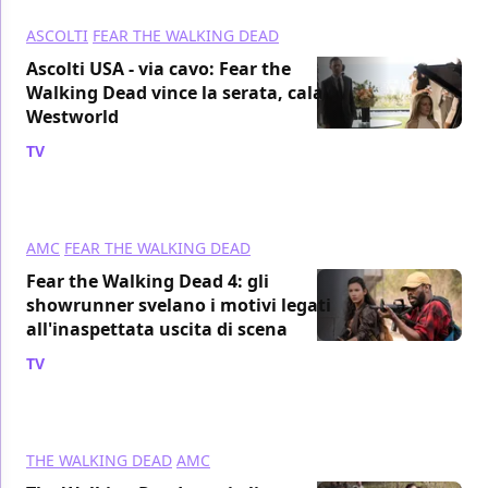
ASCOLTI
FEAR THE WALKING DEAD
Ascolti USA - via cavo: Fear the
Walking Dead vince la serata, cala
Westworld
TV
/ 02 mag 2018
AMC
FEAR THE WALKING DEAD
Fear the Walking Dead 4: gli
showrunner svelano i motivi legati
all'inaspettata uscita di scena
TV
/ 30 apr 2018
THE WALKING DEAD
AMC