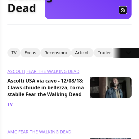
Dead
TV
Focus
Recensioni
Articoli
Trailer
ASCOLTI
FEAR THE WALKING DEAD
Ascolti USA via cavo - 12/08/18:
Claws chiude in bellezza, torna
stabile Fear the Walking Dead
TV
/ 15 ago 2018
AMC
FEAR THE WALKING DEAD