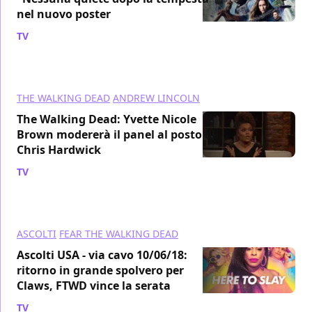
nel nuovo poster
TV
/ 06 lug 2018
THE WALKING DEAD
ANDREW LINCOLN
The Walking Dead: Yvette Nicole
Brown modererà il panel al posto di
Chris Hardwick
TV
/ 04 lug 2018
ASCOLTI
FEAR THE WALKING DEAD
Ascolti USA - via cavo 10/06/18:
ritorno in grande spolvero per
Claws, FTWD vince la serata
TV
/ 13 giu 2018