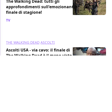
The Walking Dead: tutti gli
approfondimenti sull'emozionante
finale di stagione!
TV
/ 20 apr 2018
THE WALKING DEAD
ASCOLTI
Ascolti USA - via cavo: il finale di
The Walking Dead è il meno visto
dalla prima stagione, bene Fear
TV
/ 18 apr 2018
AMC
FEAR THE WALKING DEAD
Fear the Walking Dead 4: gli
showrunner parlano dei nuovi
personaggi introdotti nella