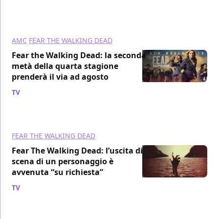
AMC
FEAR THE WALKING DEAD
Fear the Walking Dead: la seconda
metà della quarta stagione
prenderà il via ad agosto
TV
/ 11 giu 2018
FEAR THE WALKING DEAD
Fear The Walking Dead: l’uscita di
scena di un personaggio è
avvenuta “su richiesta”
TV
/ 02 mag 2018