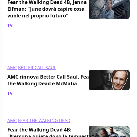
Fear the Walking Dead 4B, Jenna
Elfman: "June dovrà capire cosa
vuole nel proprio futuro"
TV
/ 11 ago 2018
AMC
BETTER CALL SAUL
AMC rinnova Better Call Saul, Fear
the Walking Dead e McMafia
TV
/ 29 lug 2018
AMC
FEAR THE WALKING DEAD
Fear the Walking Dead 4B:
"Nessuna quiete dopo la tempesta"