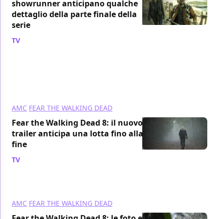
showrunner anticipano qualche
dettaglio della parte finale della
serie
TV
/ 18 ott 2023
AMC
FEAR THE WALKING DEAD
Fear the Walking Dead 8: il nuovo
trailer anticipa una lotta fino alla
fine
TV
/ 21 set 2023
AMC
FEAR THE WALKING DEAD
Fear the Walking Dead 8: le foto e la