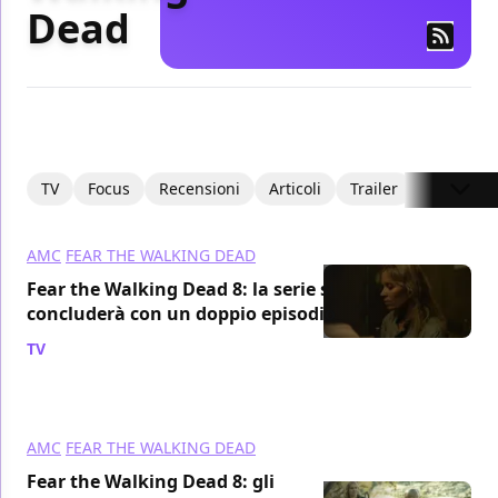
Dead
TV
Focus
Recensioni
Articoli
Trailer
AMC
FEAR THE WALKING DEAD
Fear the Walking Dead 8: la serie si
concluderà con un doppio episodio
TV
/ 20 ott 2023
AMC
FEAR THE WALKING DEAD
Fear the Walking Dead 8: gli