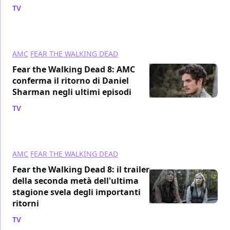
TV
/ 04 ago 2023
AMC
FEAR THE WALKING DEAD
Fear the Walking Dead 8: AMC
conferma il ritorno di Daniel
Sharman negli ultimi episodi
TV
/ 24 lug 2023
AMC
FEAR THE WALKING DEAD
Fear the Walking Dead 8: il trailer
della seconda metà dell'ultima
stagione svela degli importanti
ritorni
TV
/ 20 giu 2023