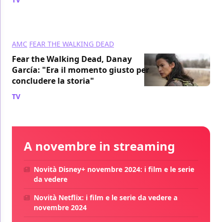
AMC
FEAR THE WALKING DEAD
Fear the Walking Dead, Danay
García: "Era il momento giusto per
concludere la storia"
TV
/ 07 feb 2023
A novembre in streaming
Novità Disney+ novembre 2024: i film e le serie
da vedere
Novità Netflix: i film e le serie da vedere a
novembre 2024