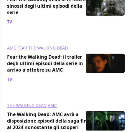
sinossi degli ultimi episodi della
serie
TV
/ 12 set 2023
AMC
FEAR THE WALKING DEAD
Fear the Walking Dead: il trailer
degli ultimi episodi della serie in
arrivo a ottobre su AMC
TV
/ 11 set 2023
THE WALKING DEAD
AMC
The Walking Dead: AMC avrà a
disposizione episodi della saga fino
al 2024 nonostante gli scioperi