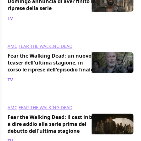
Domingo annuncia di aver finito le
riprese della serie
TV
/ 09 mar 2023
AMC
FEAR THE WALKING DEAD
Fear the Walking Dead: un nuovo
teaser dell'ultima stagione, in
corso le riprese dell'episodio finale
TV
/ 24 feb 2023
AMC
FEAR THE WALKING DEAD
Fear the Walking Dead: il cast inizia
a dire addio alla serie prima del
debutto dell'ultima stagione
TV
/ 08 feb 2023