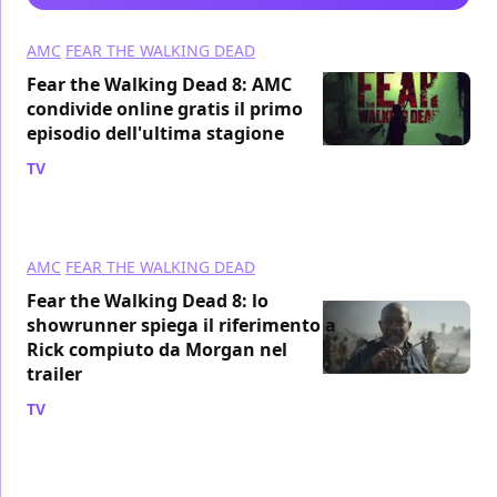
AMC
FEAR THE WALKING DEAD
Fear the Walking Dead 8: AMC
condivide online gratis il primo
episodio dell'ultima stagione
TV
/ 29 mag 2023
AMC
FEAR THE WALKING DEAD
Fear the Walking Dead 8: lo
showrunner spiega il riferimento a
Rick compiuto da Morgan nel
trailer
TV
/ 28 mar 2023