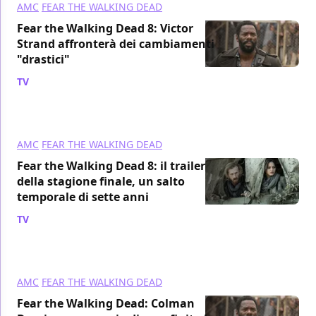
AMC
FEAR THE WALKING DEAD
Fear the Walking Dead 8: Victor
Strand affronterà dei cambiamenti
"drastici"
TV
/ 27 mar 2023
AMC
FEAR THE WALKING DEAD
Fear the Walking Dead 8: il trailer
della stagione finale, un salto
temporale di sette anni
TV
/ 26 mar 2023
AMC
FEAR THE WALKING DEAD
Fear the Walking Dead: Colman