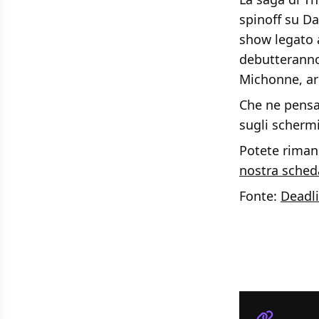
spinoff su D
show legato 
debutteranno 
Michonne, arr
Che ne pensa
sugli schermi
Potete rimane
nostra sched
Fonte:
Deadl