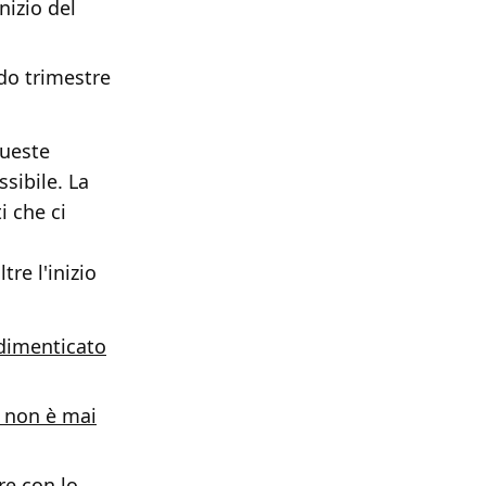
nizio del
do trimestre
queste
sibile. La
 che ci
re l'inizio
 dimenticato
 non è mai
re con lo