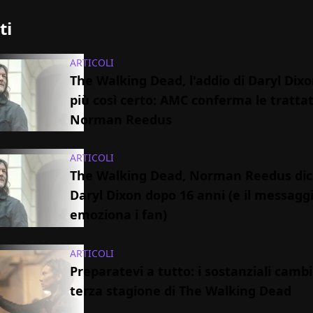
ti
ARTICOLI
The Walking Dead, l'addio di Daryl Dix
più così certo: AMC conferma le tratta
Norman Reedus
ARTICOLI
The Walking Dead, Norman Reedus dic
Daryl Dixon dopo 16 anni (e il messagg
emoziona i fan)
ARTICOLI
Preparatevi a tutto: i sostanziali cambi
terza stagione di The Walking Dead