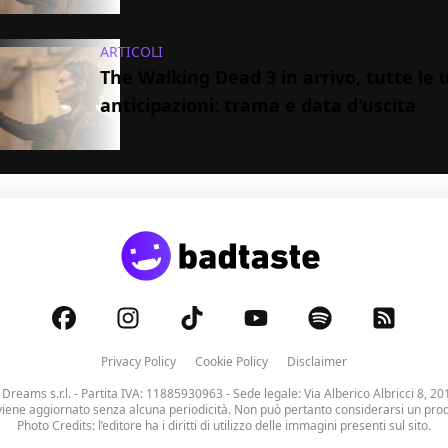
ARTICOLI
The Walking Dead 3 in arrivo, tutte le 
anticipazioni: trama e data d'uscita
Privacy Policy
Cookie Policy
Disclaimer
 Dreams s.r.l.
- Partita IVA: 11885930963 - Sede legale: Via Alberico Albricci 8, 20
viene aggiornato senza alcuna periodicità. Non può pertanto considerarsi un prodo
Photo Credits: l’editore ha i diritti di utilizzo delle immagini presenti sul sito.