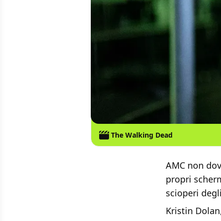
The Walking Dead
AMC non dovr
propri scherm
scioperi degl
Kristin Dolan