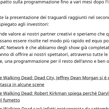
patto sulla programmazione fino a vari mesi dopo l'i
e la presentazione dei traguardi raggiunti nel secon
spiegato agli investitori:
de valore ai nostri partner creativi e speriamo che 
ssano essere risolte nel modo più rapido ed equo pos
AMC Network è che abbiamo degli show già completati
no di offrire ai nostri spettatori, attraverso tutte le
e, una programmazione per il resto dell'anno e ben olt
e Walking Dead: Dead City, Jeffrey Dean Morgan si è
 tasca in alcune scene
e Walking Dead: Robert Kirkman spiega perché Daryl
l fumetto
he Walking Dead sarà infatti protagonista da settemb