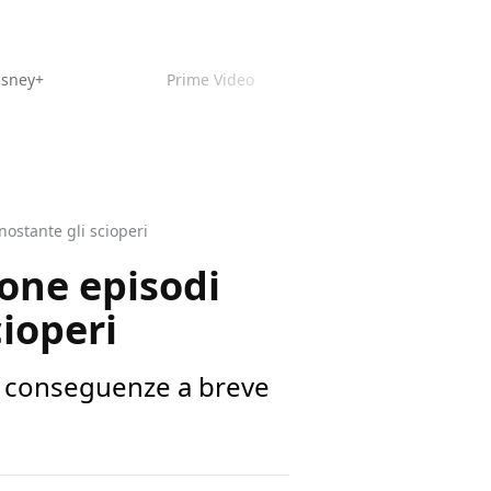
isney+
Prime Video
ostante gli scioperi
one episodi
cioperi
le conseguenze a breve