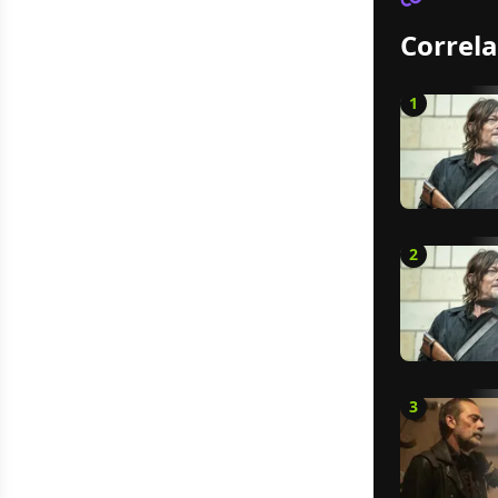
Correla
1
2
3