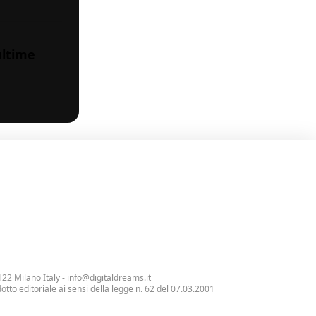
ultime
122 Milano Italy -
info@digitaldreams.it
tto editoriale ai sensi della legge n. 62 del 07.03.2001