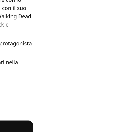
 con il suo
Walking Dead
ck e
 protagonista
ti nella