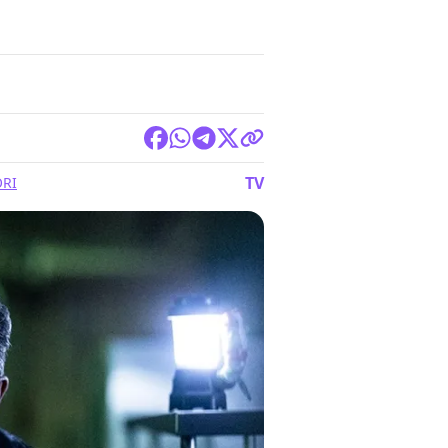
TV
ORI