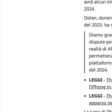
avrà alcun im
2024.
Dolan, durant
del 2023, ha 
Diamo gran
dispute po
realtà di 
permetteran
piattaform
del 2024.
LEGGI -
Th
l’iPhone in
LEGGI -
Th
apparso ne
La saga di T