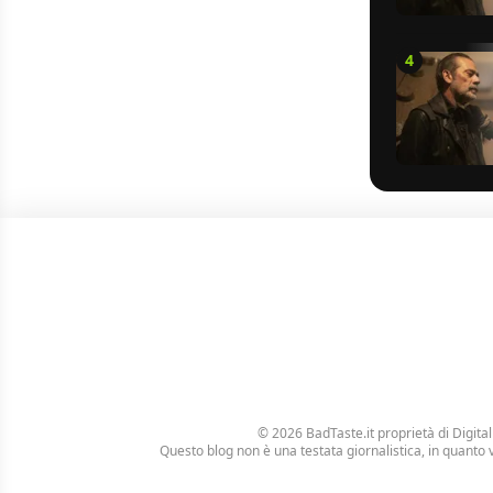
4
© 2026 BadTaste.it proprietà di
Digital
Questo blog non è una testata giornalistica, in quanto 