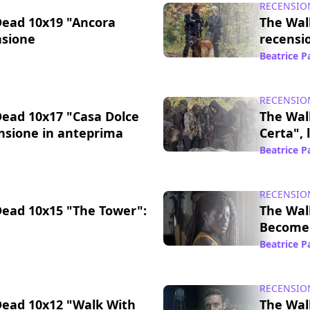
RECENSIO
Dead 10x19 "Ancora
The Wal
nsione
recensi
15 mar 2021
Beatrice 
RECENSIO
ead 10x17 "Casa Dolce
The Wal
ensione in anteprima
Certa", 
24 feb 2021
Beatrice 
RECENSIO
ead 10x15 "The Tower":
The Wal
Become"
07 apr 2020
Beatrice 
RECENSIO
Dead 10x12 "Walk With
The Wal