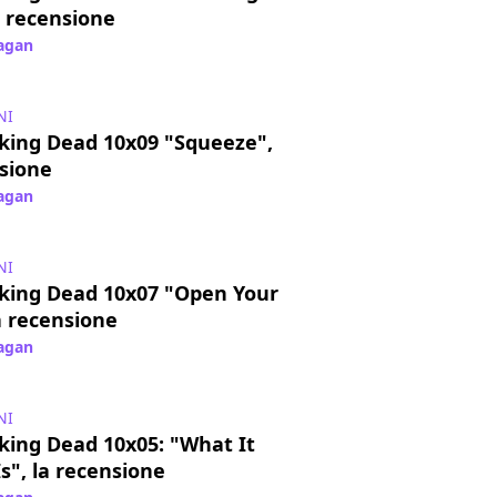
a recensione
Pagan
/ 09 mar 2020
NI
king Dead 10x09 "Squeeze",
nsione
Pagan
/ 25 feb 2020
NI
king Dead 10x07 "Open Your
a recensione
Pagan
/ 18 nov 2019
NI
king Dead 10x05: "What It
s", la recensione