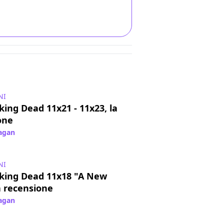
NI
ing Dead 11x21 - 11x23, la
one
Pagan
/ 20 nov 2022
NI
king Dead 11x18 "A New
a recensione
Pagan
/ 10 ott 2022