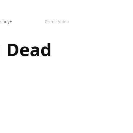
isney+
Prime Video
g Dead