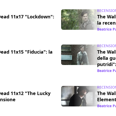
RECENSIO
Dead 11x17 "Lockdown":
The Walk
la rece
03 ott 2022
Beatrice 
RECENSIO
ead 11x15 "Fiducia": la
The Wal
della gu
putridi"
10 apr 2022
Beatrice 
RECENSIO
Dead 11x12 "The Lucky
The Wal
ensione
Element
14 mar 2022
Beatrice 