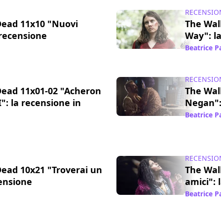
RECENSIO
Dead 11x10 "Nuovi
The Wal
 recensione
Way": l
03 mar 2022
Beatrice 
RECENSIO
Dead 11x01-02 "Acheron
The Wal
I": la recensione in
Negan":
Beatrice 
11 ago 2021
RECENSIO
ead 10x21 "Troverai un
The Wal
ensione
amici": 
04 apr 2021
Beatrice 