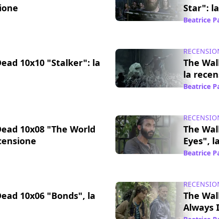
sione
Star": l
16 mar 2020
Beatrice 
RECENSIO
ead 10x10 "Stalker": la
The Wal
la rece
02 mar 2020
Beatrice 
RECENSIO
Dead 10x08 "The World
The Wal
ecensione
Eyes", l
25 nov 2019
Beatrice 
RECENSIO
ead 10x06 "Bonds", la
The Wal
Always I