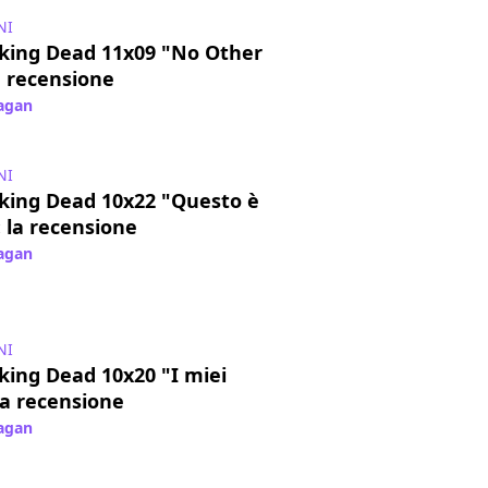
NI
king Dead 11x09 "No Other
a recensione
Pagan
/ 21 feb 2022
NI
king Dead 10x22 "Questo è
 la recensione
Pagan
/ 05 apr 2021
NI
king Dead 10x20 "I miei
la recensione
Pagan
/ 28 mar 2021