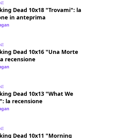
NI
king Dead 10x18 "Trovami": la
one in anteprima
Pagan
/ 02 mar 2021
NI
king Dead 10x16 "Una Morte
la recensione
Pagan
/ 05 ott 2020
NI
king Dead 10x13 "What We
: la recensione
Pagan
/ 23 mar 2020
NI
king Dead 10x11 "Morning