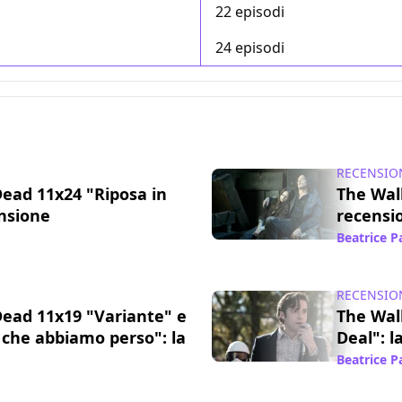
22 episodi
24 episodi
RECENSIO
ead 11x24 "Riposa in
The Walk
ensione
recensi
27 nov 2022
Beatrice 
RECENSIO
ead 11x19 "Variante" e
The Wal
 che abbiamo perso": la
Deal": l
Beatrice 
30 ott 2022