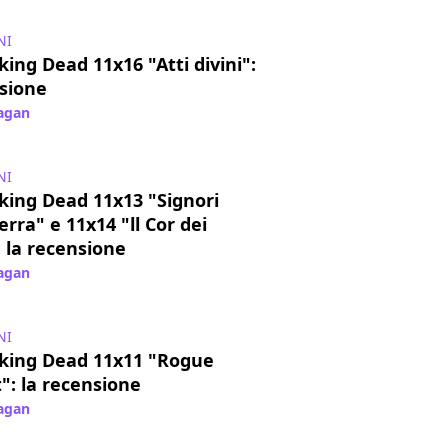
NI
ing Dead 11x16 "Atti divini":
nsione
Pagan
/ 11 apr 2022
NI
king Dead 11x13 "Signori
erra" e 11x14 "ll Cor dei
: la recensione
Pagan
/ 10 apr 2022
NI
king Dead 11x11 "Rogue
": la recensione
Pagan
/ 07 mar 2022