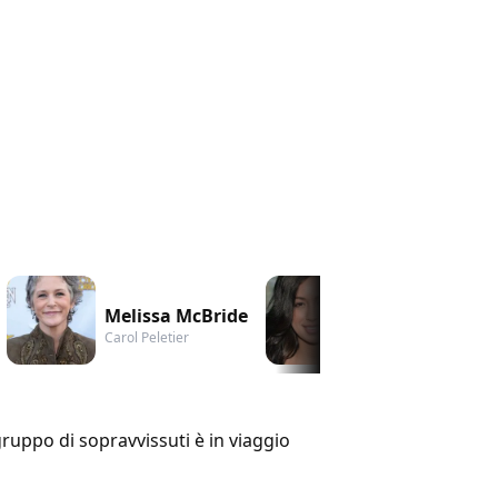
Melissa McBride
Christian Serra
Carol Peletier
Rosita Espinosa
gruppo di sopravvissuti è in viaggio