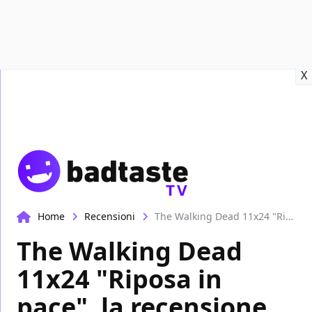
Recensioni
Format video
Marvel
Netflix
Disney+
Prime
X
TV
Home
Recensioni
The Walking Dead 11x24 "Riposa in pace", la recensione
The Walking Dead
11x24 "Riposa in
pace", la recensione