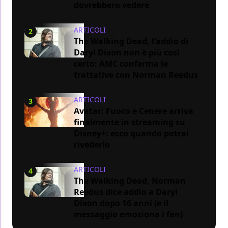
dovrebbero vedere
ARTICOLI
2
The Walking Dead, l'addio di
Daryl Dixon non è più così
certo: AMC conferma le
trattative con Norman Reedus
ARTICOLI
3
Avatar: Fuoco e Cenere arriva
finalmente in streaming su
Disney+: ecco quando potrai
rivederlo
ARTICOLI
4
The Walking Dead, Norman
Reedus dice addio a Daryl
Dixon dopo 16 anni (e il
messaggio emoziona i fan)