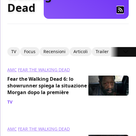
Dead
TV
Focus
Recensioni
Articoli
Trailer
AMC
FEAR THE WALKING DEAD
Fear the Walking Dead 6: lo
showrunner spiega la situazione di
Morgan dopo la première
TV
/ 14 ott 2020
AMC
FEAR THE WALKING DEAD