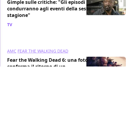
Gimple sulle critiche: "Gli episodi
condurranno agli eventi della sesta
stagione"
TV
/ 11 gen 2020
AMC
FEAR THE WALKING DEAD
Fear the Walking Dead 6: una foto
conferma il ritorno di un
personaggio della serie originale
TV
/ 09 gen 2020
THE WALKING DEAD
AMC
The Walking Dead, ecco quali sono i
peggiori episodi del franchise