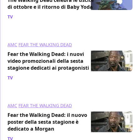
di ottobre e il ritorno di Baby Yoda
TV
/ 06 set 2020
AMC
FEAR THE WALKING DEAD
Fear the Walking Dead: i nuovi
video promozionali della sesta
stagione dedicati ai protagonisti
TV
/ 29 ago 2020
AMC
FEAR THE WALKING DEAD
Fear the Walking Dead: il nuovo
poster della sesta stagione è
dedicato a Morgan
TV
/ 20 ago 2020