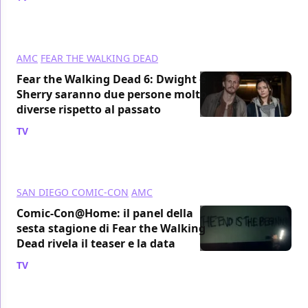
AMC
FEAR THE WALKING DEAD
Fear the Walking Dead 6: Dwight e
Sherry saranno due persone molto
diverse rispetto al passato
TV
/ 01 ago 2020
SAN DIEGO COMIC-CON
AMC
Comic-Con@Home: il panel della
sesta stagione di Fear the Walking
Dead rivela il teaser e la data
TV
/ 24 lug 2020