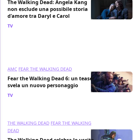
The Walking Dead: Angela Kang
non esclude una possibile storia
d'amore tra Daryl e Carol
TV
/ 01 ott 2020
AMC
FEAR THE WALKING DEAD
Fear the Walking Dead 6: un teaser
svela un nuovo personaggio
TV
/ 14 set 2020
THE WALKING DEAD
FEAR THE WALKING
DEAD
The Walking Dead celebra le uscite