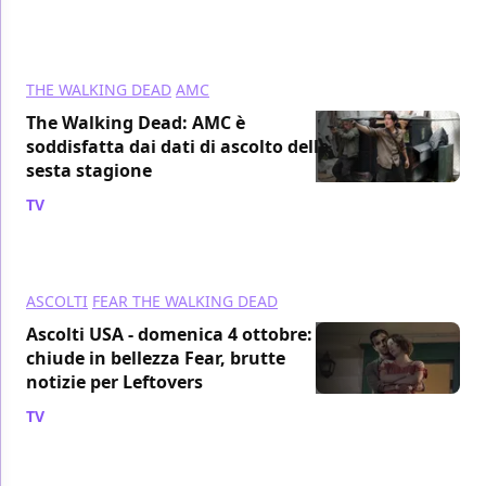
THE WALKING DEAD
AMC
The Walking Dead: AMC è
soddisfatta dai dati di ascolto della
sesta stagione
TV
/ 07 nov 2015
ASCOLTI
FEAR THE WALKING DEAD
Ascolti USA - domenica 4 ottobre:
chiude in bellezza Fear, brutte
notizie per Leftovers
TV
/ 07 ott 2015