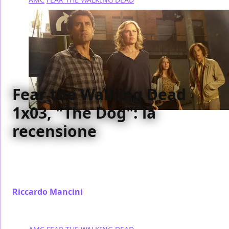
Fear the Walking Dead
1x03, "The Dog": la
recensione
La nostra recensione del terzo episodio di Fear the
Walking Dead, spin-off della serie tratta dai fumetti
di Robert Kirkman
Riccardo Mancini
/ 14 set 2015