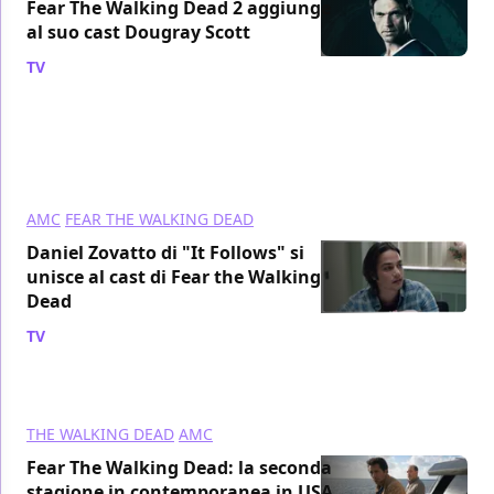
Fear The Walking Dead 2 aggiunge
al suo cast Dougray Scott
TV
/ 05 feb 2016
AMC
FEAR THE WALKING DEAD
Daniel Zovatto di "It Follows" si
unisce al cast di Fear the Walking
Dead
TV
/ 29 gen 2016
THE WALKING DEAD
AMC
Fear The Walking Dead: la seconda
stagione in contemporanea in USA