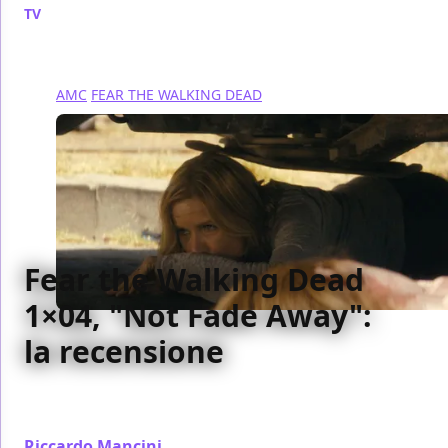
TV
/ 28 set 2015
AMC
FEAR THE WALKING DEAD
Fear the Walking Dead
1×04, "Not Fade Away":
la recensione
Ecco la nostra recensione del quarto episodio di
Fear the Walking Dead, spin-off di The walking Dead
Riccardo Mancini
/ 21 set 2015