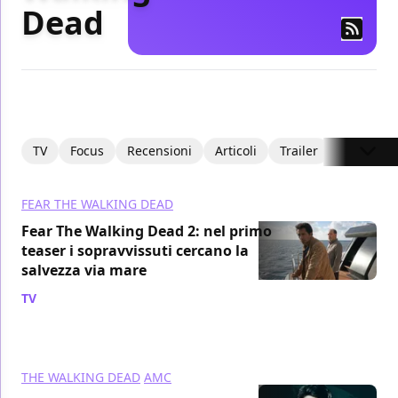
Dead
TV
Focus
Recensioni
Articoli
Trailer
FEAR THE WALKING DEAD
Fear The Walking Dead 2: nel primo
teaser i sopravvissuti cercano la
salvezza via mare
TV
/ 06 feb 2016
THE WALKING DEAD
AMC