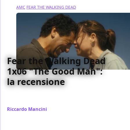
AMC
FEAR THE WALKING DEAD
Fear the Walking Dead
1x06 "The Good Man":
la recensione
Ecco la nostra recensione all'ultimo episodio della
prima stagione di Fear the Walking Dead
Riccardo Mancini
/ 05 ott 2015