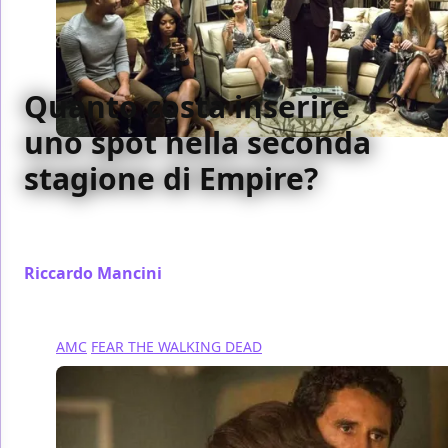
Quanto costa inserire
uno spot nella seconda
stagione di Empire?
Ecco quanto costa inserire una pubblicità all'interno
di uno slot durante la messa in onda di Empire
Riccardo Mancini
/ 29 set 2015
AMC
FEAR THE WALKING DEAD