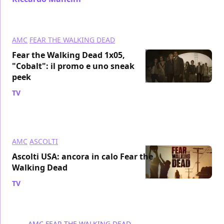
AMC
FEAR THE WALKING DEAD
Fear the Walking Dead 1x05,
"Cobalt": il promo e uno sneak
peek
TV
/ 21 set 2015
AMC
ASCOLTI
Ascolti USA: ancora in calo Fear the
Walking Dead
TV
/ 16 set 2015
AMC
FEAR THE WALKING DEAD