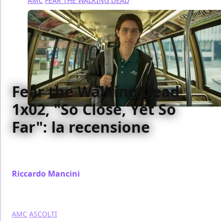
AMC
FEAR THE WALKING DEAD
Fear the Walking Dead
1x02, "So Close, Yet So
Far": la recensione
Il secondo episodio di Fear the Walking Dead
convince di più pur con qualche riserva.
Riccardo Mancini
/ 02 set 2015
AMC
ASCOLTI