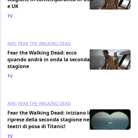
e UK
TV
/ 15 gen 2016
AMC
FEAR THE WALKING DEAD
Fear the Walking Dead: ecco
quando andrà in onda la seconda
stagione
TV
/ 09 gen 2016
AMC
FEAR THE WALKING DEAD
Fear the Walking Dead: iniziano le
riprese della seconda stagione nei
teatri di posa di Titanic!
TV
/ 04 dic 2015