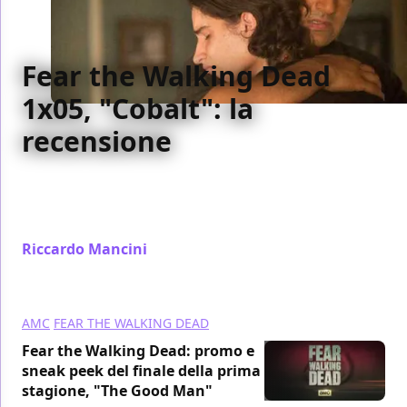
Fear the Walking Dead
1x05, "Cobalt": la
recensione
La nostra recensione del penultimo episodio della
prima stagione di Fear the Walking Dead, intitolato
Cobalt
Riccardo Mancini
/ 29 set 2015
AMC
FEAR THE WALKING DEAD
Fear the Walking Dead: promo e
sneak peek del finale della prima
stagione, "The Good Man"