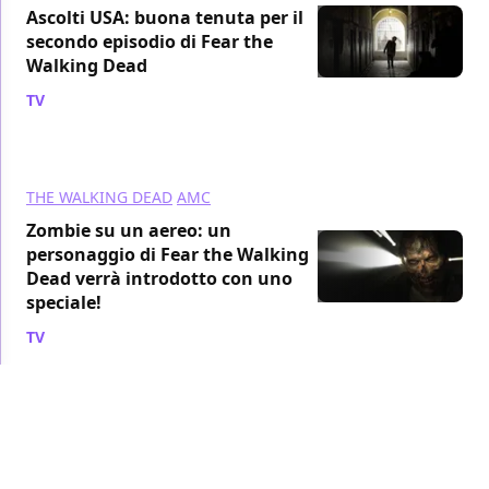
Ascolti USA: buona tenuta per il
secondo episodio di Fear the
Walking Dead
TV
/ 01 set 2015
THE WALKING DEAD
AMC
Zombie su un aereo: un
personaggio di Fear the Walking
Dead verrà introdotto con uno
speciale!
TV
/ 28 ago 2015
AMC
ASCOLTI
Ascolti USA: Fear the Walking Dead,