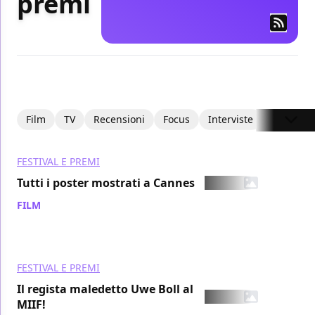
premi
Film
TV
Recensioni
Focus
Interviste
Recensio
FESTIVAL E PREMI
Tutti i poster mostrati a Cannes
FILM
/ 15 mag 2008
FESTIVAL E PREMI
Il regista maledetto Uwe Boll al
MIIF!