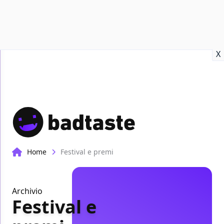
Recensioni
Format video
Marvel
Netflix
Disney+
Prime
X
Home
Festival e premi
Archivio
Festival e