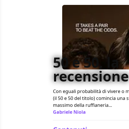
50 e 50, la
recensione
Con eguali probabilità di vivere o
(il 50 e 50 del titolo) comincia una st
massimo della ruffianeria...
Gabriele Niola
/ 28 feb 2012