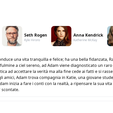
Seth Rogen
Anna Kendrick
Kyle Hirons
Katherine McKay
ce una vita tranquilla e felice; ha una bella fidanzata, Ra
fulmine a ciel sereno, ad Adam viene diagnosticato un raro 
o fatica ad accettare la verità ma alla fine cede ai fatti e si r
gli amici, Adam trova compagnia in Katie, una giovane studen
am inizia a fare i conti con la realtà, a ripensare la sua 
 scontate.