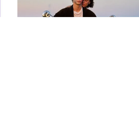
Leurs Enfants Après
Eux, la recensione: la
Francia degli anni '90
raccontata male
Le storie di quattro ragazzi dal 1992 al 1998
dovrebbero essere in Leurs Enfants Après Eux un
fiume in piena di passioni ma è solo cinema fatto
male
Gabriele Niola
/ 05 set 2024