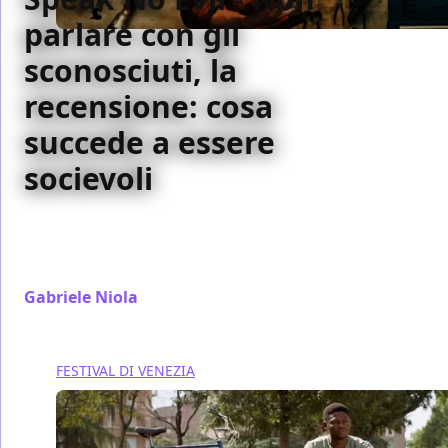
parlare con gli
sconosciuti, la
recensione: cosa
succede a essere
socievoli
Nel momento in cui la Blumhouse rifà Speak No Evil
danese lo radica molto di più in una casa e lo rende
una storia di sessualità
Gabriele Niola
/ 11 set 2024
FESTIVAL DI VENEZIA