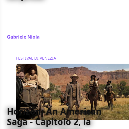
I festival si fanno con i film che ci sono, e Venezia
non fa eccezione, ma la maniera in cui vengono
disposti racconta molto della voglia di rischiare o
meno
Gabriele Niola
/ 08 set 2024
FESTIVAL DI VENEZIA
Horizon: An American
Saga - Capitolo 2, la