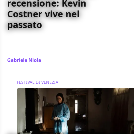
recensione: Kevin
Costner vive nel
passato
Stavolta il punto sono le comunità e come in singoli
vivano e trovino un senso (o no) al loro interno, ma
Horizon rimane un retrowestern
Gabriele Niola
/ 07 set 2024
FESTIVAL DI VENEZIA