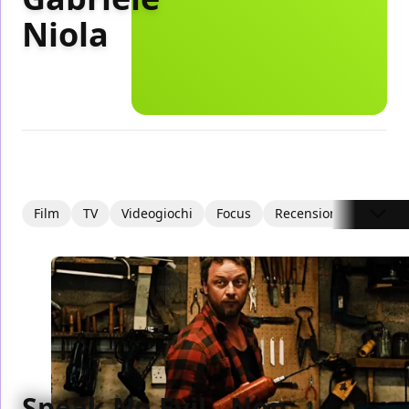
Niola
Film
TV
Videogiochi
Focus
Recensioni
Intervi
Speak No Evil - Non