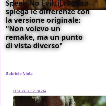
Speak No Evil, il regista
spiega le differenze con
la versione originale:
"Non volevo un
remake, ma un punto
di vista diverso"
Cosa c'è di diverso tra Speak No Evil – Non parlare
con gli sconosciuti e il film del 2022? Ce lo dice il
regista.
Gabriele Niola
/ 07 set 2024
FESTIVAL DI VENEZIA