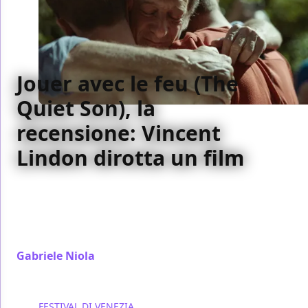
Jouer avec le feu (The
Quiet Son), la
recensione: Vincent
Lindon dirotta un film
Una storia di figli che sfuggono al controllo paterno,
di neofascismo e preoccupazioni in The Quiet Son è
dirottata dal suo protagonista che la trasforma in
una storia d'amore
Gabriele Niola
/ 07 set 2024
FESTIVAL DI VENEZIA