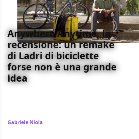
Anywhere Anytime, la
recensione: un remake
di Ladri di biciclette
forse non è una grande
idea
Per raccontare della condizione di un ragazzo
straniero in italia Anywhere Anytime sceglie di
riprendere fedelmente la struttura di De Sica ma
non ne ha le capacità
Gabriele Niola
/ 10 set 2024