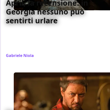
April, la recensione: in
Georgia nessuno può
sentirti urlare
La storia di una dottoressa che aiuta donne e
ragazze a non avere figli diventa un supplizio di
silenzi in un film che non sa comunicare quel che
vuole
Gabriele Niola
/ 07 set 2024