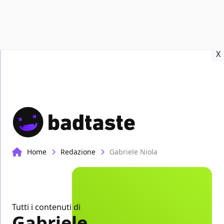
Recensioni
Format video
Marvel
Netflix
Disney+
Prime
X
Home
Redazione
Gabriele Niola
Tutti i contenuti di
Gabriele