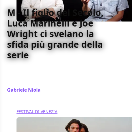
M - Il figlio del Secolo,
Luca Marinelli e Joe
Wright ci svelano la
sfida più grande della
serie
Luca Marinelli e Joe Wright ci parlano di M - Il figlio
del secolo e del rischio più grande nel realizzare
questa serie
Gabriele Niola
/ 06 set 2024
FESTIVAL DI VENEZIA