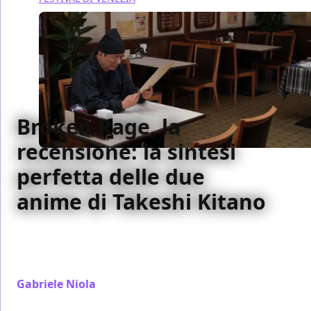
Broken Rage, la
recensione: la sintesi
perfetta delle due
anime di Takeshi Kitano
Dentro Broken Rage sono affiancati il Takeshi Kitano
del cinema di yakuza serio, e il Kitano demenziale,
incontenibile e refrattario a qualsiasi regola
Gabriele Niola
/ 07 set 2024