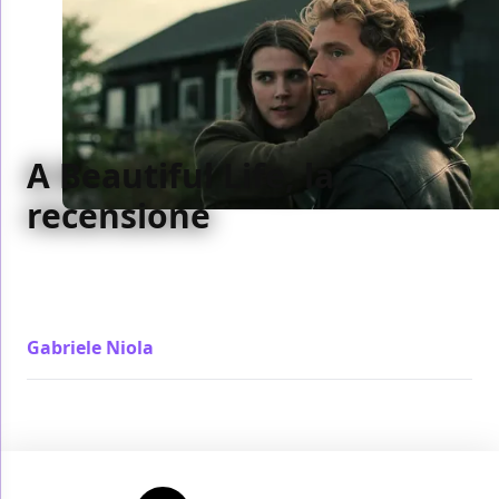
A Beautiful Life, la
recensione
Dalla Danimarca arriva A Beautiful Life, anche se
bisogna scavare tra il make-up Netflix per trovare
qualcosa di danese
Gabriele Niola
/ 03 giu 2023