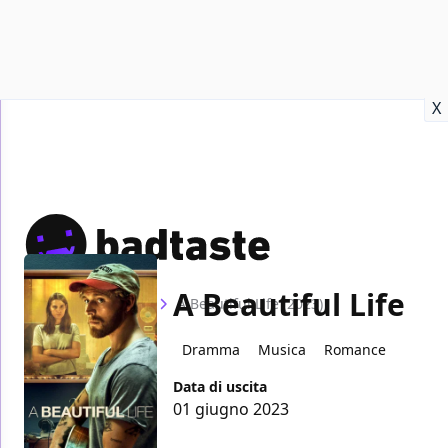
Recensioni
Format video
Marvel
Netflix
Disney+
Prime
X
A Beautiful Life
Home
Film
A Beautiful Life (2023)
Dramma
Musica
Romance
Data di uscita
01 giugno 2023