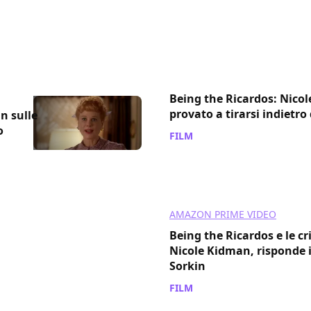
Being the Ricardos: Nico
provato a tirarsi indietro 
n sulle
o
FILM
/ 03 dic 2021
AMAZON PRIME VIDEO
Being the Ricardos e le cri
Nicole Kidman, risponde i
Sorkin
FILM
/ 12 nov 2021