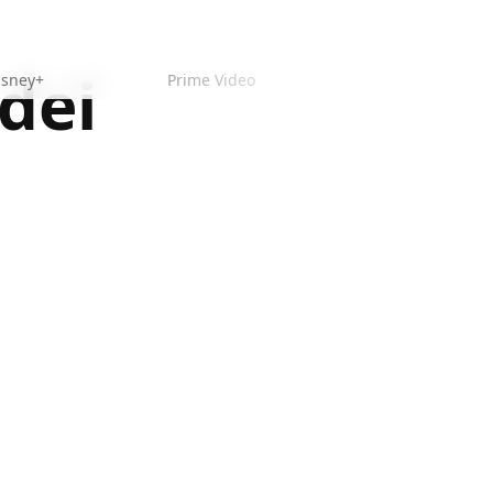
dei
isney+
Prime Video