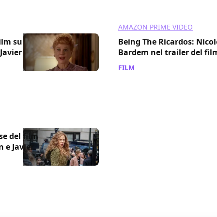
AMAZON PRIME VIDEO
film su
Being The Ricardos: Nicol
Javier
Bardem nel trailer del fi
FILM
/ 19 ott 2021
se del film
 e Javier