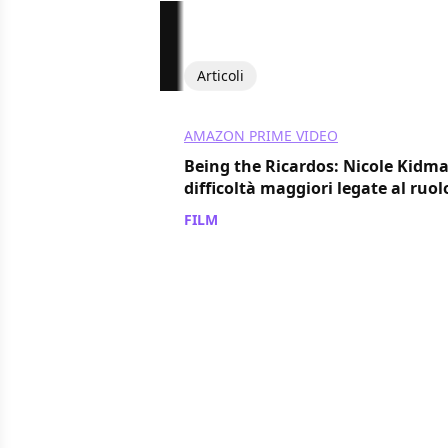
Articoli
AMAZON PRIME VIDEO
Being the Ricardos: Nicole Kidma
difficoltà maggiori legate al ruol
FILM
/ 07 dic 2021