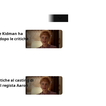
le Kidman ha
dopo le critiche
tiche al casting di
l regista Aaron