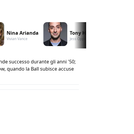
Nina Arianda
Tony Hale
A
Vivian Vance
Jess Oppenheimer
M
ande successo durante gli anni '50;
ow, quando la Ball subisce accuse