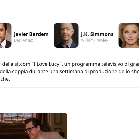
Javier Bardem
J.K. Simmons
Desi Arnaz
William Frawley
ar della sitcom "I Love Lucy", un programma televisivo di gr
li della coppia durante una settimana di produzione dello sh
iche.