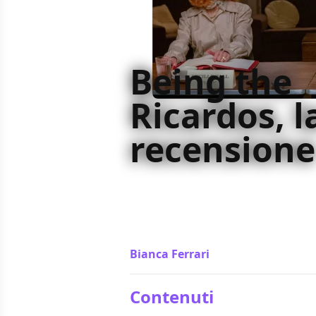
Being the
Ricardos, l
recensione
Being the Ricardos di Aaron Sorkin
mondo dello spettacolo e al mestie
spinta melodrammatica e una Kidma
Ball da una prospettiva inedita
Bianca Ferrari
/ 16 dic 2021
Contenuti