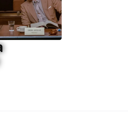
a
 è una lettera d'amore al
re creativo, che con una
n perfetta ritrae Lucille