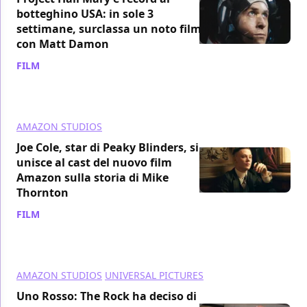
botteghino USA: in sole 3
settimane, surclassa un noto film
con Matt Damon
FILM
/ 12 apr
AMAZON STUDIOS
Joe Cole, star di Peaky Blinders, si
unisce al cast del nuovo film
Amazon sulla storia di Mike
Thornton
FILM
/ 19 dic 2025
AMAZON STUDIOS
UNIVERSAL PICTURES
Uno Rosso: The Rock ha deciso di