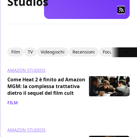
Studios
Film
TV
Videogiochi
Recensioni
Focus
Intervi
AMAZON STUDIOS
Come Heat 2 è finito ad Amazon
MGM: la complessa trattativa
dietro il sequel del film cult
FILM
/ 01 ago
AMAZON STUDIOS