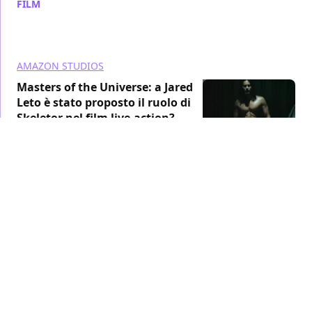
FILM
/ 12 set 2024
AMAZON STUDIOS
Masters of the Universe: a Jared
Leto è stato proposto il ruolo di
Skeletor nel film live-action?
FILM
/ 11 set 2024
AMAZON STUDIOS
Masters of the Universe: Alison Brie
sarà la malvagia Evil-Lyn nel film
live action di Amazon
FILM
/ 05 set 2024