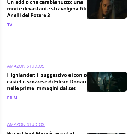
Un addio che cambia tutto: una
morte devastante stravolgerà Gli
Anelli del Potere 3
TV
/ 28 lug
AMAZON STUDIOS
Highlander: il suggestivo e iconico
castello scozzese di Eilean Donan
nelle prime immagini dal set
FILM
/ 05 mag
AMAZON STUDIOS
Project Hail Mary è record al