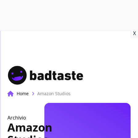
Recensioni
Format video
Marvel
Netflix
Disney+
Prime
X
Home
Amazon Studios
Archivio
Amazon