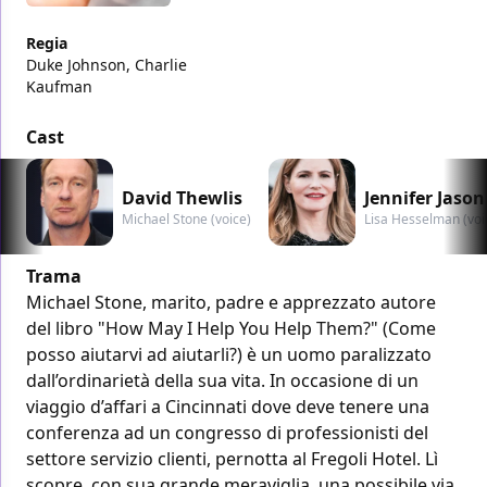
Regia
Duke Johnson, Charlie
Kaufman
Cast
David Thewlis
Jennifer Jason
Michael Stone (voice)
Lisa Hesselman (voi
Trama
Michael Stone, marito, padre e apprezzato autore
del libro "How May I Help You Help Them?" (Come
posso aiutarvi ad aiutarli?) è un uomo paralizzato
dall’ordinarietà della sua vita. In occasione di un
viaggio d’affari a Cincinnati dove deve tenere una
conferenza ad un congresso di professionisti del
settore servizio clienti, pernotta al Fregoli Hotel. Lì
scopre, con sua grande meraviglia, una possibile via