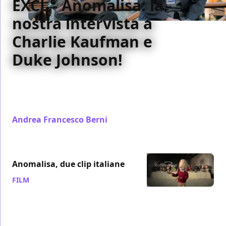
EXCL - Anomalisa: la
nostra intervista a
Charlie Kaufman e
Duke Johnson!
Gabriele Niola, "produttore" di Anomalisa, ha
intervistato Charlie Kaufman e Duke Johnson, registi
del film nominato all'Oscar
Andrea Francesco Berni
/ 26 feb 2016
Anomalisa, due clip italiane
FILM
/ 21 feb 2016