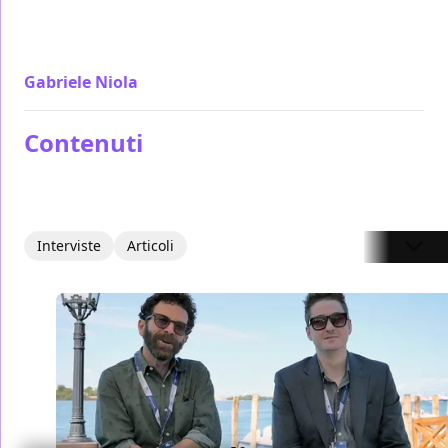
autonomia è un dramma da camera. Anomalisa
senza eccessi mette in risalto la forza dell'onestà di
Kaufman
Gabriele Niola
/ 08 set 2015
Contenuti
Interviste
Articoli