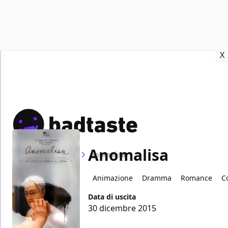
Recensioni
Format video
Marvel
Netflix
Disney+
Prime
X
Anomalisa
Home
Film
Anomalisa
Animazione
Dramma
Romance
C
Data di uscita
30 dicembre 2015