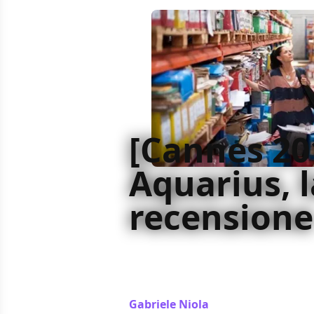
[Cannes 20
Aquarius, l
recensione
Montato con una vitalità e una sco
impressionano Aquarius non riesce
come la sua realizzazione meriter
Gabriele Niola
/ 20 mag 2016