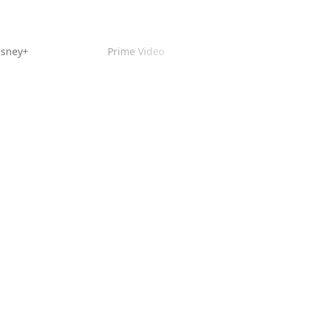
isney+
Prime Video