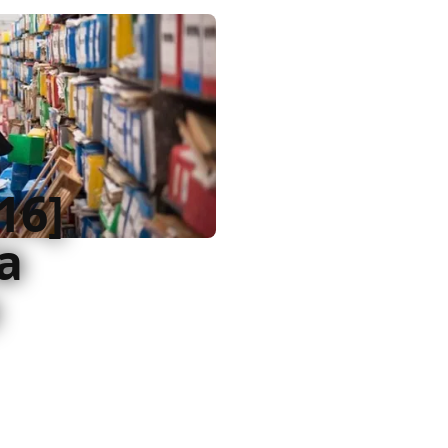
16]
a
rrevolezza che
 ad essere interessante
ebbe