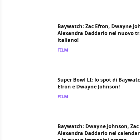
Baywatch: Zac Efron, Dwayne Jo
Alexandra Daddario nel nuovo tr
italiano!
FILM
/ 22 mar 2017
Super Bowl LI: lo spot di Baywatc
Efron e Dwayne Johnson!
FILM
/ 06 feb 2017
Baywatch: Dwayne Johnson, Zac 
Alexandra Daddario nel calendari
e in nuove immagini promo