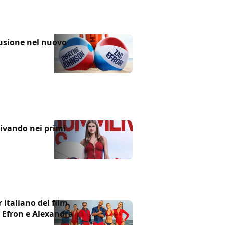
usione nel nuovo
rivando nei primi
 italiano del film
 Efron e Alexandra