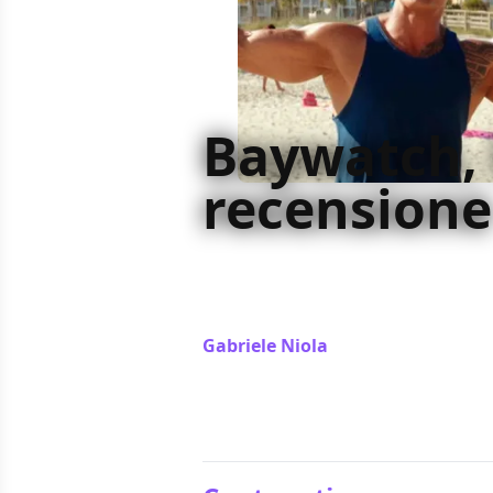
Baywatch, 
recensione
Metacinematografico come i miglio
tv, Baywatch ha troppa paura di no
sui corpi anche per la comicità
Gabriele Niola
/ 31 mag 2017