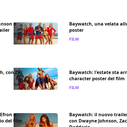
hnson e
Baywatch, una velata all
ailer
poster
FILM
/ 21 mar 2017
h, con Zac
Baywatch: l'estate sta ar
character poster del film
FILM
/ 24 gen 2017
Efron e
Baywatch: il nuovo trailer
o del film
con Dwayne Johnson, Zac
Daddario