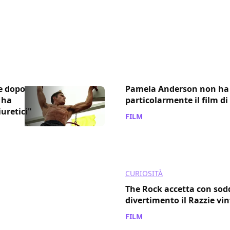
e dopo
Pamela Anderson non ha
 ha
particolarmente il film d
uretici"
FILM
/ 24 mag 2020
CURIOSITÀ
The Rock accetta con sod
divertimento il Razzie v
FILM
/ 07 mar 2018