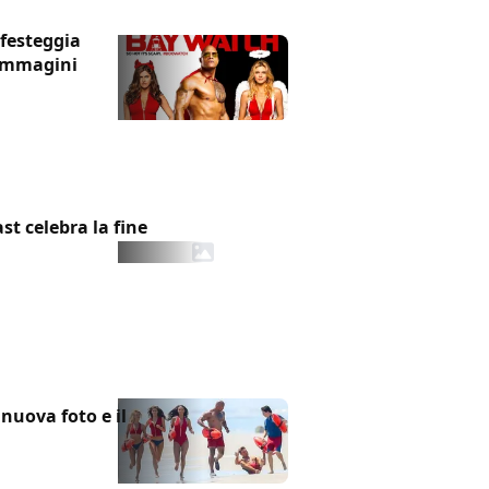
 festeggia
 immagini
st celebra la fine
nuova foto e il