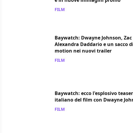
FILM
/ 16 gen 2017
Baywatch: Dwayne Johnson, Zac 
Alexandra Daddario e un sacco di
motion nei nuovi trailer
FILM
/ 10 gen 2017
Baywatch: ecco l'esplosivo teaser 
italiano del film con Dwayne Jo
FILM
/ 19 dic 2016