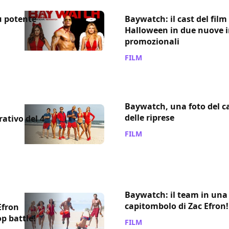
ù potente
Baywatch: il cast del film
Halloween in due nuove
promozionali
FILM
/ 31 ott 2016
Baywatch, una foto del ca
delle riprese
ativo del 4
FILM
/ 20 mag 2016
Baywatch: il team in una 
capitombolo di Zac Efron!
Efron
p battle!
FILM
/ 27 apr 2016