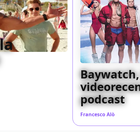
la
Baywatch,
ri adattamenti di serie
n essere capito e punta
videorecen
podcast
Francesco Alò
/ 31 mag 2