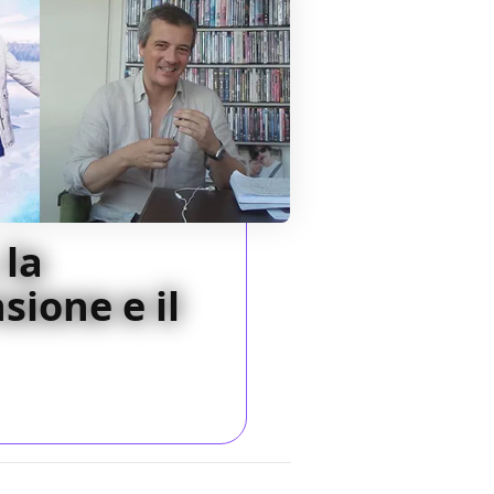
 la
sione e il
017