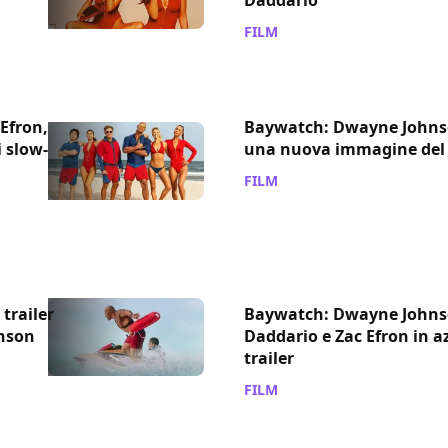
FILM
/ 12 gen 2017
Efron,
Baywatch: Dwayne Johnso
 slow-
una nuova immagine del 
FILM
/ 26 dic 2016
trailer
Baywatch: Dwayne Johns
hnson
Daddario e Zac Efron in a
trailer
FILM
/ 08 dic 2016