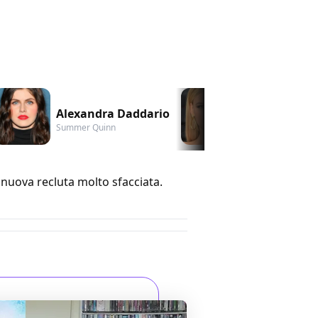
Alexandra Daddario
Kelly Rohrba
Summer Quinn
CJ Parker
uova recluta molto sfacciata.