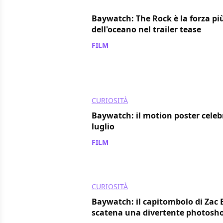
Baywatch: The Rock è la forza pi
dell'oceano nel trailer tease
FILM
/ 08 dic 2016
CURIOSITÀ
Baywatch: il motion poster celebr
luglio
FILM
/ 05 lug 2016
CURIOSITÀ
Baywatch: il capitombolo di Zac 
scatena una divertente photosho