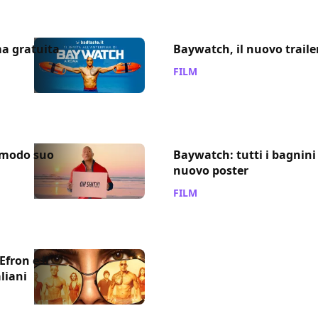
ma gratuita
Baywatch, il nuovo traile
FILM
/ 11 mag 2017
 modo suo
Baywatch: tutti i bagnini 
nuovo poster
FILM
/ 25 apr 2017
fron e il
aliani