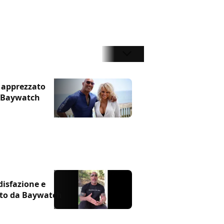
 apprezzato
i Baywatch
disfazione e
into da Baywatch