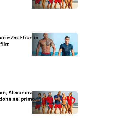
n e Zac Efron in
film
on, Alexandra
zione nel primo