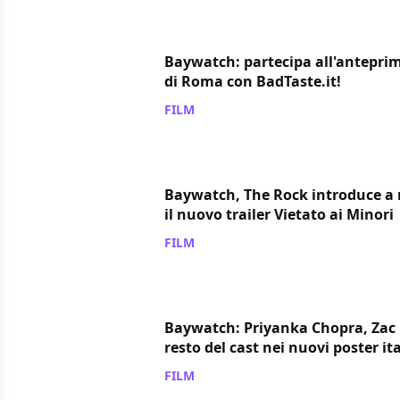
Baywatch: partecipa all'antepri
di Roma con BadTaste.it!
FILM
/ 27 mag 2017
Baywatch, The Rock introduce a
il nuovo trailer Vietato ai Minori
FILM
/ 10 mag 2017
Baywatch: Priyanka Chopra, Zac E
resto del cast nei nuovi poster it
FILM
/ 20 apr 2017