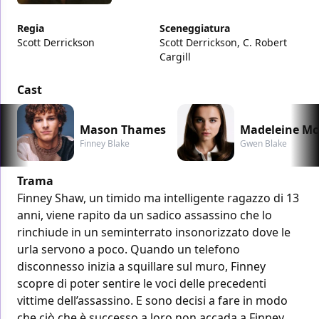
Regia
Sceneggiatura
Scott Derrickson
Scott Derrickson, C. Robert
Cargill
Cast
Mason Thames
Madeleine M
Finney Blake
Gwen Blake
Trama
Finney Shaw, un timido ma intelligente ragazzo di 13
anni, viene rapito da un sadico assassino che lo
rinchiude in un seminterrato insonorizzato dove le
urla servono a poco. Quando un telefono
disconnesso inizia a squillare sul muro, Finney
scopre di poter sentire le voci delle precedenti
vittime dell’assassino. E sono decisi a fare in modo
che ciò che è successo a loro non accada a Finney.