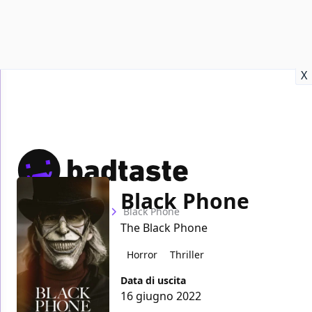
Recensioni
Format video
Marvel
Netflix
Disney+
Prime
X
Black Phone
Home
Film
Black Phone
The Black Phone
Horror
Thriller
Data di uscita
16 giugno 2022