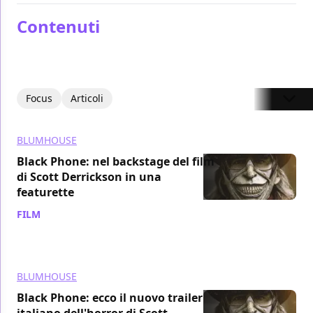
Contenuti
Focus
Articoli
BLUMHOUSE
Black Phone: nel backstage del film
di Scott Derrickson in una
featurette
FILM
/ 18 giu 2022
BLUMHOUSE
Black Phone: ecco il nuovo trailer
italiano dell'horror di Scott