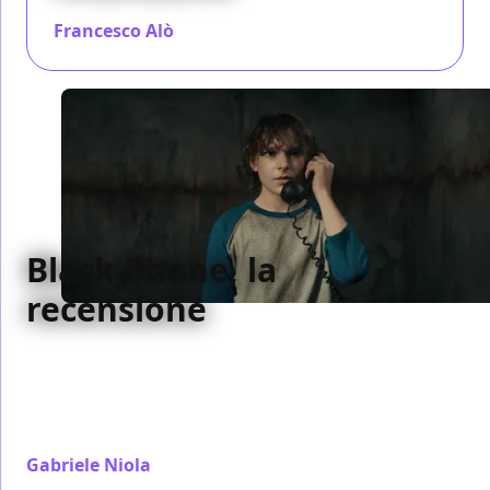
Francesco Alò
/ 26 giu 2022
Black Phone, la
recensione
Con ispirazioni in egual misura dal mondo
Blumhouse e dall'universo di Stephen King,
Derrickson confeziona un film pieno di inventiva
formale
Gabriele Niola
/ 23 giu 2022