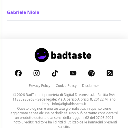
tutto sui personaggi ma sono antipaticissimi
Gabriele Niola
/ 11 giu 2019
Privacy Policy
Cookie Policy
Disclaimer
© 2026 BadTaste.it proprietà di
Digital Dreams s.r.l.
- Partita IVA:
11885930963 - Sede legale: Via Alberico Albricci 8, 20122 Milano
Italy -
info@digitaldreams.it
Questo blog non è una testata giornalistica, in quanto viene
aggiornato senza alcuna periodicità. Non può pertanto considerarsi
un prodotto editoriale ai sensi della legge n. 62 del 07.03.2001
Photo Credits: l’editore ha i diritti di utilizzo delle immagini presenti
sul sito.