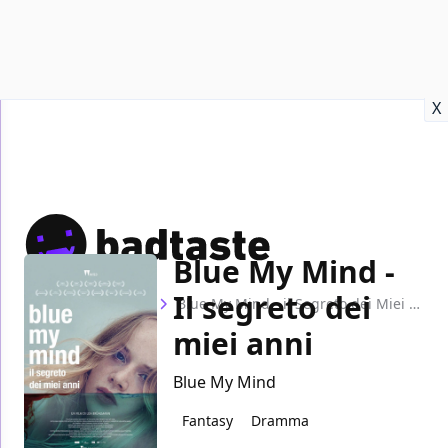
Recensioni
Format video
Marvel
Netflix
Disney+
Prime
X
Blue My Mind -
Il segreto dei
Home
Film
Blue My Mind - il Segreto dei Miei Anni
miei anni
Blue My Mind
Fantasy
Dramma