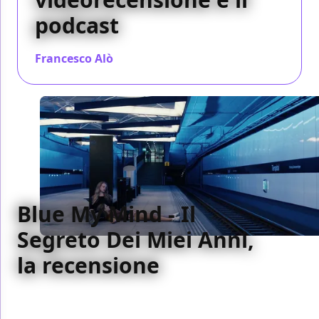
podcast
Francesco Alò
/ 14 giu 2019
Blue My Mind - Il
Segreto Dei Miei Anni,
la recensione
Interessato a sè, ad essere un film d'autore, ben più
che alla trama che racconta, Blue My Mind punta