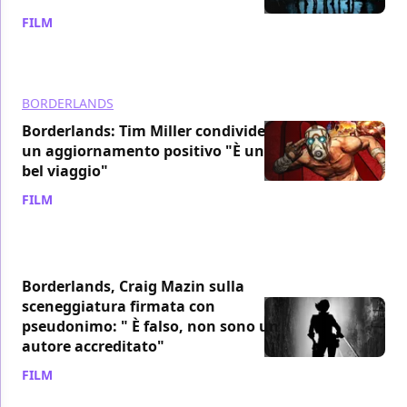
FILM
/ 20 feb 2024
BORDERLANDS
Borderlands: Tim Miller condivide
un aggiornamento positivo "È un
bel viaggio"
FILM
/ 16 ott 2023
Borderlands, Craig Mazin sulla
sceneggiatura firmata con
pseudonimo: " È falso, non sono un
autore accreditato"
FILM
/ 13 lug 2023