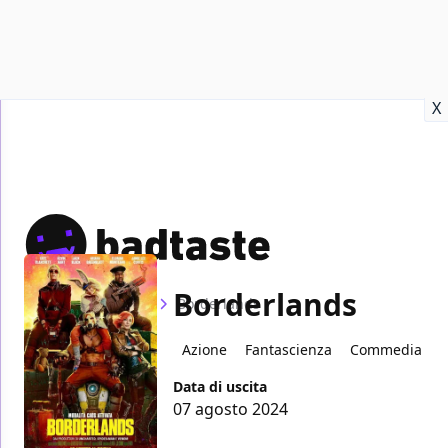
Recensioni
Format video
Marvel
Netflix
Disney+
Prime
X
Borderlands
Home
Film
Borderlands
Azione
Fantascienza
Commedia
Data di uscita
07 agosto 2024