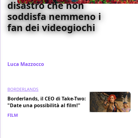
disastro che non
soddisfa nemmeno i
fan dei videogiochi
Borderlands è un film che non convince coloro che
non conoscono il franchise, ma che delude e
infastidisce coloro che lo amano
Luca Mazzocco
/ 12 ago 2024
BORDERLANDS
Borderlands, il CEO di Take-Two:
"Date una possibilità al film!"
FILM
/ 12 ago 2024