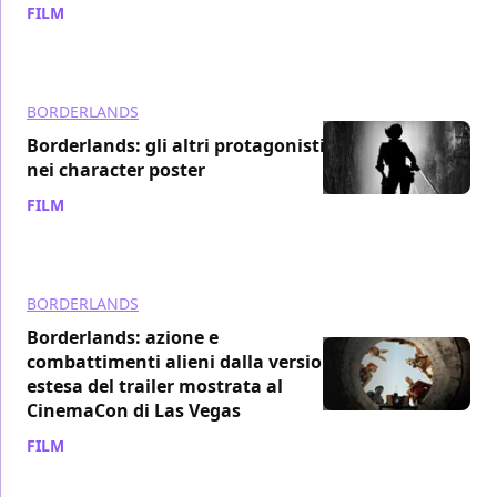
FILM
/ 06 lug 2024
BORDERLANDS
Borderlands: gli altri protagonisti
nei character poster
FILM
/ 09 giu 2024
BORDERLANDS
Borderlands: azione e
combattimenti alieni dalla versione
estesa del trailer mostrata al
CinemaCon di Las Vegas
FILM
/ 11 apr 2024