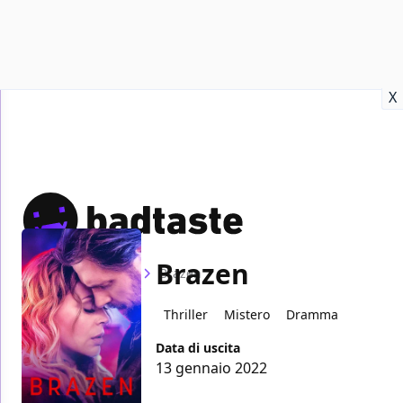
Recensioni
Format video
Marvel
Netflix
Disney+
Prime
X
Brazen
Home
Film
Brazen
Thriller
Mistero
Dramma
Data di uscita
13 gennaio 2022