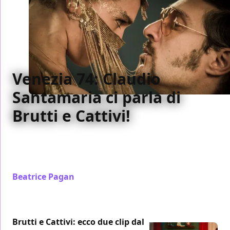
Venezia 74: Claudio
Santamaria ci parla di
Brutti e Cattivi!
Abbiamo incontrato Claudio Santamaria, che in
Brutti e Cattivi interpreta "Il Papero". Ecco cosa ci ha
raccontato sul lavoro compiuto sul set!
Beatrice Pagan
/ 13 set 2017
Brutti e Cattivi: ecco due clip dal