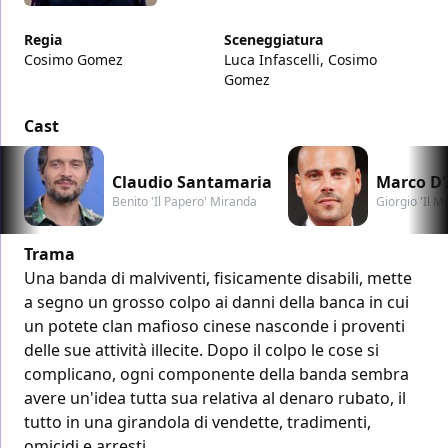
Regia
Sceneggiatura
Cosimo Gomez
Luca Infascelli, Cosimo
Gomez
Cast
Claudio Santamaria
Marco D
Benito 'Il Papero' Miranda
Giorgio 'Il 
Trama
Una banda di malviventi, fisicamente disabili, mette
a segno un grosso colpo ai danni della banca in cui
un potete clan mafioso cinese nasconde i proventi
delle sue attività illecite. Dopo il colpo le cose si
complicano, ogni componente della banda sembra
avere un'idea tutta sua relativa al denaro rubato, il
tutto in una girandola di vendette, tradimenti,
omicidi e arresti.