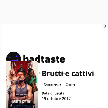
Recensioni
Format video
Marvel
Netflix
Disney+
Prime
X
Brutti e cattivi
Home
Film
Brutti e Cattivi
Commedia
Crime
Data di uscita
19 ottobre 2017