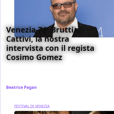
Venezia 74: Brutti e
Cattivi, la nostra
intervista con il regista
Cosimo Gomez
Abbiamo incontrato al Festival di Venezia Cosimo
Gomez, regista di Brutti e Cattivi, che ci ha parlato
del film
Beatrice Pagan
/ 19 set 2017
FESTIVAL DI VENEZIA