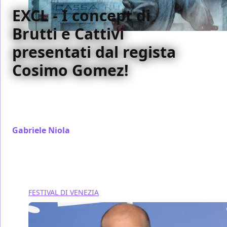
EXCL - I concept di
Brutti e Cattivi
presentati dal regista
Cosimo Gomez!
Tutti i bozzetti e disegni che Cosimo Gomez ha
realizzato per raccontare il film ai produttori e
spiegare il look visivo che aveva in mente di creare
Gabriele Niola
/ 21 set 2017
FESTIVAL DI VENEZIA