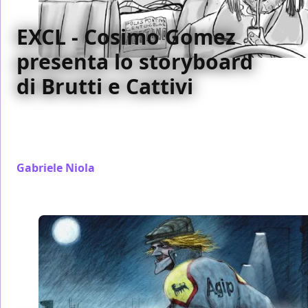
EXCL - Cosimo Gomez
presenta lo storyboard
di Brutti e Cattivi
A cosa è servito l'uso dello storyboard sul set di
Brutti e Cattivi spiegato dal regista e sceneggiatore
del film Cosimo Gomez
Gabriele Niola
/ 24 set 2017