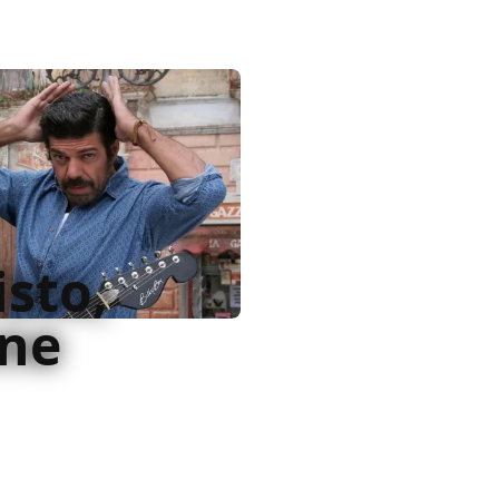
isto,
one
 i personaggi italiani
'Ha Visto scatena il genio