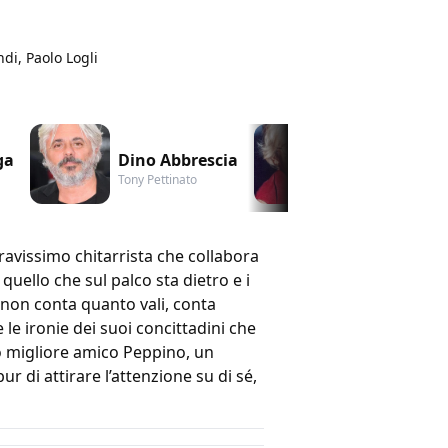
di, Paolo Logli
ga
Dino Abbrescia
Mariolina De
Tony Pettinato
Natuzza
ravissimo chitarrista che collabora
quello che sul palco sta dietro e i
: non conta quanto vali, conta
 le ironie dei suoi concittadini che
uo migliore amico Peppino, un
r di attirare l’attenzione su di sé,