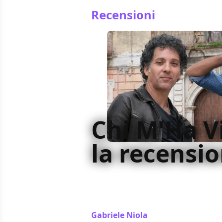
Recensioni
Chi M'Ha V
la recensi
Nel tipico paesino provinciale in cui
vanno a trovare i veri valori, Chi M
umoristico di Pierfrancesco Favino
Gabriele Niola
/ 26 set 2017