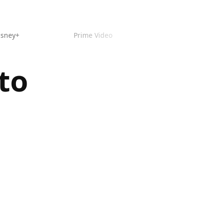
isney+
Prime Video
to