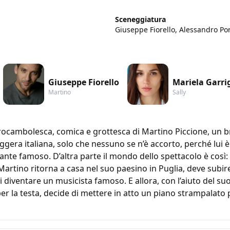
Sceneggiatura
Giuseppe Fiorello, Alessandro Pon
Giuseppe Fiorello
Mariela Garri
Martino
Sally
 rocambolesca, comica e grottesca di Martino Piccione, un b
eggera italiana, solo che nessuno se n’è accorto, perché lui è 
ntante famoso. D’altra parte il mondo dello spettacolo è così
Martino ritorna a casa nel suo paesino in Puglia, deve subire
i diventare un musicista famoso. E allora, con l’aiuto del s
er la testa, decide di mettere in atto un piano strampalato pu