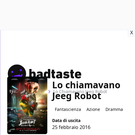
Recensioni
Format video
Marvel
Netflix
Disney+
Prime
X
Lo chiamavano
Home
Film
Lo Chiamavano Jeeg Robot
Jeeg Robot
Fantascienza
Azione
Dramma
Data di uscita
25 febbraio 2016