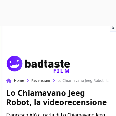
Recensioni
Format video
Marvel
Netflix
Disney+
Prime
X
FILM
Home
Recensioni
Lo Chiamavano Jeeg Robot, la videorecensione
Lo Chiamavano Jeeg
Robot, la videorecensione
Francesco Alò ci parla di Lo Chiamavano Jeeg