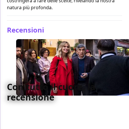
costringerà a fare delle scelte, rivelando la nostra
natura più profonda.
Recensioni
Con tutto il cuore, la
recensione
Il potere percepito che cade in testa ad un mite
protagonista cambia tutto nella sua vita, ma Con
tutto il cuore è troppo concentrato su questo per
vedere altro