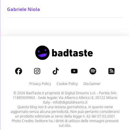
Gabriele Niola
/ 07 ott 2021
Privacy Policy
Cookie Policy
Disclaimer
© 2026 BadTaste.it proprietà di
Digital Dreams s.r.l.
- Partita IVA:
11885930963 - Sede legale: Via Alberico Albricci 8, 20122 Milano
Italy -
info@digitaldreams.it
Questo blog non è una testata giornalistica, in quanto viene
aggiornato senza alcuna periodicità. Non può pertanto considerarsi
un prodotto editoriale ai sensi della legge n. 62 del 07.03.2001
Photo Credits: l’editore ha i diritti di utilizzo delle immagini presenti
sul sito.