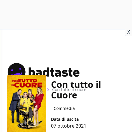
Recensioni
Format video
Marvel
Netflix
Disney+
Prime
X
Con tutto il
Home
Film
Con tutto il cuore
Cuore
Commedia
Data di uscita
07 ottobre 2021