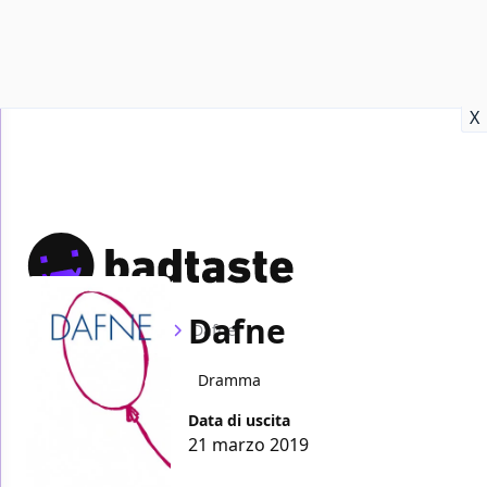
Recensioni
Format video
Marvel
Netflix
Disney+
Prime
X
Dafne
Home
Film
Dafne
Dramma
Data di uscita
21 marzo 2019