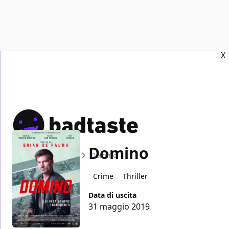
Recensioni
Format video
Marvel
Netflix
Disney+
Prime
X
Domino
Home
Film
Domino
Crime
Thriller
Data di uscita
31 maggio 2019