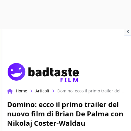
Recensioni
Format video
Marvel
Netflix
Disney+
Prime
X
FILM
Home
Articoli
Domino: ecco il primo trailer del nuovo film di Brian De Palma con Nikolaj Coster-Waldau
Domino: ecco il primo trailer del
nuovo film di Brian De Palma con
Nikolaj Coster-Waldau