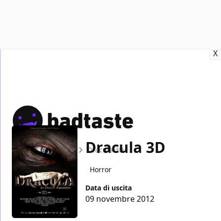
Recensioni
Format video
Marvel
Netflix
Disney+
Prime
X
Dracula 3D
Home
Film
Dracula 3D
Horror
Data di uscita
09 novembre 2012