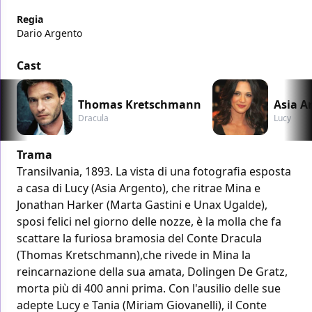
Regia
Dario Argento
Cast
Thomas Kretschmann
Asia A
Dracula
Lucy
Trama
Transilvania, 1893. La vista di una fotografia esposta
a casa di Lucy (Asia Argento), che ritrae Mina e
Jonathan Harker (Marta Gastini e Unax Ugalde),
sposi felici nel giorno delle nozze, è la molla che fa
scattare la furiosa bramosia del Conte Dracula
(Thomas Kretschmann),che rivede in Mina la
reincarnazione della sua amata, Dolingen De Gratz,
morta più di 400 anni prima. Con l'ausilio delle sue
adepte Lucy e Tania (Miriam Giovanelli), il Conte