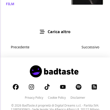
FILM
/ 05 giu 2011
Carica altro
Precedente
Successivo
Privacy Policy
Cookie Policy
Disclaimer
© 2026 BadTaste.it proprietà di
Digital Dreams s.r.l.
- Partita IVA:
11885930963 - Sede legale: Via Alberico Albricci 8, 20122 Milano